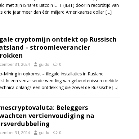
ld met zijn iShares Bitcoin ETF (IBIT) door in recordtijd van
ts drie jaar meer dan één miljard Amerikaanse dollar
[…]
egale cryptomijn ontdekt op Russisch
atsland – stroomleverancier
trokken
cember 31, 2024
guido
0
o-Mining in opkomst – illegale installaties in Rusland
kt In een verrassende wending van gebeurtenissen meldde
echnica onlangs een ontdekking die zowel de Russische
[…]
escryptovaluta: Beleggers
wachten vertienvoudiging na
rsverdubbeling
cember 31, 2024
guido
0