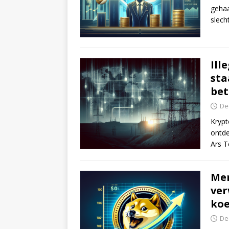
gehaa
slech
Ill
sta
be
De
Krypt
ontde
Ars T
Mem
ver
koe
De