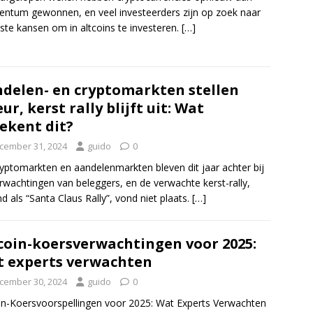
tum gewonnen, en veel investeerders zijn op zoek naar
ste kansen om in altcoins te investeren.
[…]
delen- en cryptomarkten stellen
eur, kerst rally blijft uit: Wat
ekent dit?
cember 31, 2024
guido
0
yptomarkten en aandelenmarkten bleven dit jaar achter bij
rwachtingen van beleggers, en de verwachte kerst-rally,
d als “Santa Claus Rally”, vond niet plaats.
[…]
coin-koersverwachtingen voor 2025:
 experts verwachten
cember 30, 2024
guido
0
in-Koersvoorspellingen voor 2025: Wat Experts Verwachten