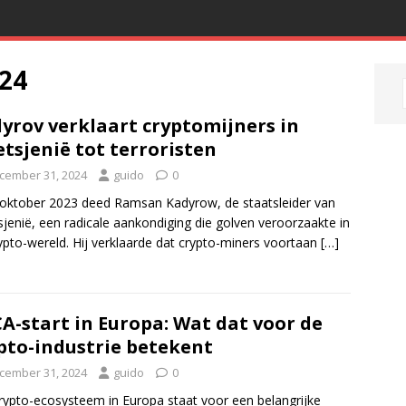
24
yrov verklaart cryptomijners in
etsjenië tot terroristen
cember 31, 2024
guido
0
oktober 2023 deed Ramsan Kadyrow, de staatsleider van
sjenië, een radicale aankondiging die golven veroorzaakte in
ypto-wereld. Hij verklaarde dat crypto-miners voortaan
[…]
A-start in Europa: Wat dat voor de
pto-industrie betekent
cember 31, 2024
guido
0
rypto-ecosysteem in Europa staat voor een belangrijke