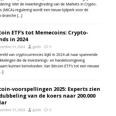
dering: Met de inwerkingtreding van de Markets in Crypto-
s (MiCA)-regulering wordt een nieuw tijdperk voor de
to-branche
[…]
coin ETF’s tot Memecoins: Crypto-
nds in 2024
cember 31, 2024
guido
0
reld van cryptocurrencies kijkt in 2024 uit naar spannende
kkelingen die de investerings- en handelsomgeving
aam kunnen beïnvloeden. Van Bitcoin-ETF’s tot een nieuwe
…]
coin-voorspellingen 2025: Experts zien
dubbeling van de koers naar 200.000
lar
cember 31, 2024
guido
0