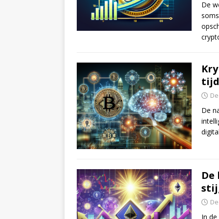
De we
soms 
opsc
crypt
Kry
tij
De
De na
intel
digit
De 
sti
De
In de