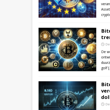
veran
Asset
cryp
Bit
tre
De
De we
ontwi
duurz
golf
[
Bit
ver
dol
De