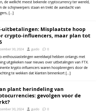
in, de wellicht meest bekende cryptocurrency ter wereld,
t in de schijnwerpers staan en trekt de aandacht van
gers,
[…]
-uitbetalingen: Misplaatste hoop
r crypto-influencers, maar plan tot
5
cember 30, 2024
guido
0
o-enthousiastelingen wereldwijd hebben onlangs met
ing uitgekeken naar nieuws over uitbetalingen van FTX.
nente krypto-influencers waren hoopbrengers door de
chting te wekken dat klanten binnenkort
[…]
an plant herindeling van
ptocurrencies: gevolgen voor de
rkt?
cember 30, 2024
guido
0