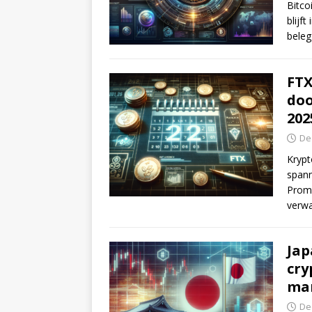
Bitco
blijf
beleg
FTX
doo
202
De
Krypt
spann
Promi
verwa
Jap
cry
ma
De