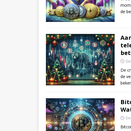
momen
de be
Aan
tel
bet
De
De cr
de ve
beken
Bit
Wat
De
Bitco