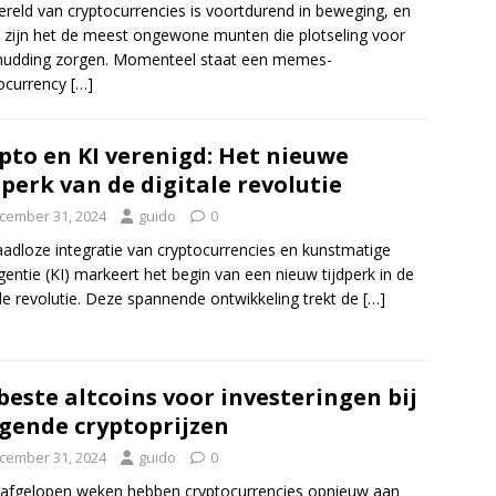
reld van cryptocurrencies is voortdurend in beweging, en
zijn het de meest ongewone munten die plotseling voor
hudding zorgen. Momenteel staat een memes-
ocurrency
[…]
pto en KI verenigd: Het nieuwe
dperk van de digitale revolutie
cember 31, 2024
guido
0
adloze integratie van cryptocurrencies en kunstmatige
ligentie (KI) markeert het begin van een nieuw tijdperk in de
ale revolutie. Deze spannende ontwikkeling trekt de
[…]
beste altcoins voor investeringen bij
jgende cryptoprijzen
cember 31, 2024
guido
0
 afgelopen weken hebben cryptocurrencies opnieuw aan