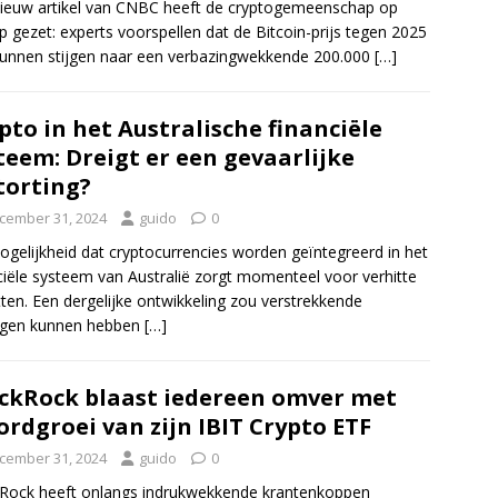
ieuw artikel van CNBC heeft de cryptogemeenschap op
p gezet: experts voorspellen dat de Bitcoin-prijs tegen 2025
unnen stijgen naar een verbazingwekkende 200.000
[…]
pto in het Australische financiële
teem: Dreigt er een gevaarlijke
torting?
cember 31, 2024
guido
0
gelijkheid dat cryptocurrencies worden geïntegreerd in het
ciële systeem van Australië zorgt momenteel voor verhitte
ten. Een dergelijke ontwikkeling zou verstrekkende
lgen kunnen hebben
[…]
ckRock blaast iedereen omver met
ordgroei van zijn IBIT Crypto ETF
cember 31, 2024
guido
0
Rock heeft onlangs indrukwekkende krantenkoppen