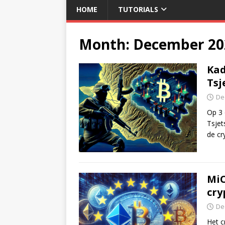
HOME
TUTORIALS
Month:
December 20
Kad
Tsj
De
Op 3 
Tsjet
de cr
MiC
cry
De
Het c