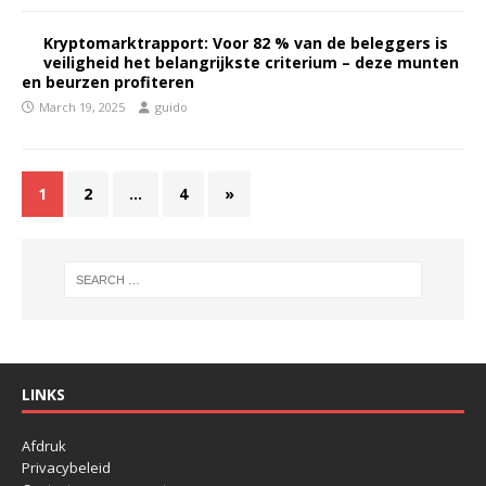
Kryptomarktrapport: Voor 82 % van de beleggers is
veiligheid het belangrijkste criterium – deze munten
en beurzen profiteren
March 19, 2025
guido
1
2
…
4
»
LINKS
Afdruk
Privacybeleid