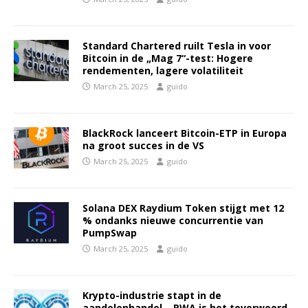
Standard Chartered ruilt Tesla in voor
Bitcoin in de „Mag 7“-test: Hogere
rendementen, lagere volatiliteit
March 25, 2025
guido
BlackRock lanceert Bitcoin-ETP in Europa
na groot succes in de VS
March 25, 2025
guido
Solana DEX Raydium Token stijgt met 12
% ondanks nieuwe concurrentie van
PumpSwap
March 25, 2025
guido
Krypto-industrie stapt in de
aandelenhandel – RWA is het toverwoord