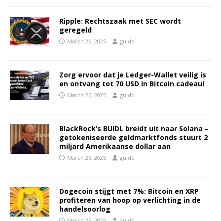
Ripple: Rechtszaak met SEC wordt
geregeld
March 26, 2025
guido
Zorg ervoor dat je Ledger-Wallet veilig is
en ontvang tot 70 USD in Bitcoin cadeau!
March 26, 2025
guido
BlackRock’s BUIDL breidt uit naar Solana –
getokeniseerde geldmarktfonds stuurt 2
miljard Amerikaanse dollar aan
March 26, 2025
guido
Dogecoin stijgt met 7%: Bitcoin en XRP
profiteren van hoop op verlichting in de
handelsoorlog
March 25, 2025
guido