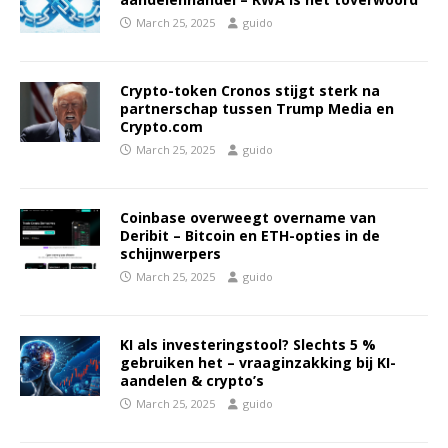
March 25, 2025
guido
Crypto-token Cronos stijgt sterk na
partnerschap tussen Trump Media en
Crypto.com
March 25, 2025
guido
Coinbase overweegt overname van
Deribit – Bitcoin en ETH-opties in de
schijnwerpers
March 25, 2025
guido
KI als investeringstool? Slechts 5 %
gebruiken het – vraaginzakking bij KI-
aandelen & crypto’s
March 25, 2025
guido