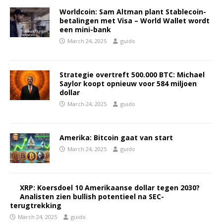
Worldcoin: Sam Altman plant Stablecoin-
betalingen met Visa – World Wallet wordt
een mini-bank
March 24, 2025
guido
Strategie overtreft 500.000 BTC: Michael
Saylor koopt opnieuw voor 584 miljoen
dollar
March 24, 2025
guido
Amerika: Bitcoin gaat van start
March 24, 2025
guido
XRP: Koersdoel 10 Amerikaanse dollar tegen 2030?
Analisten zien bullish potentieel na SEC-
terugtrekking
March 24, 2025
guido