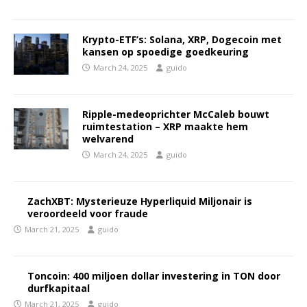
Krypto-ETF’s: Solana, XRP, Dogecoin met
kansen op spoedige goedkeuring
March 24, 2025
guido
Ripple-medeoprichter McCaleb bouwt
ruimtestation – XRP maakte hem
welvarend
March 24, 2025
guido
ZachXBT: Mysterieuze Hyperliquid Miljonair is
veroordeeld voor fraude
March 21, 2025
guido
Toncoin: 400 miljoen dollar investering in TON door
durfkapitaal
March 21, 2025
guido