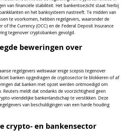
n van financiële stabiliteit. Het bankentoezicht staat hierbij
 bankklanten en het banksysteem nastreeft. Te midden van
ssen te voorkomen, hebben regelgevers, waaronder de
er of the Currency (OCC) en de Federal Deposit Insurance
ring tegenover cryptobanken gevolgd.
legde beweringen over
nse regelgevers weliswaar enige scepsis tegenover
liciet banken opgedragen de cryptosector te blokkeren of af
eweringen dat banken met opzet werden ontmoedigd om
 Reuters meldt dat ondanks de voorzichtigheid geen
ypto-vriendelijke bankenlandschap te verstikken. Deze
e regelgevers van beschuldigingen van een harde houding
de crypto- en bankensector