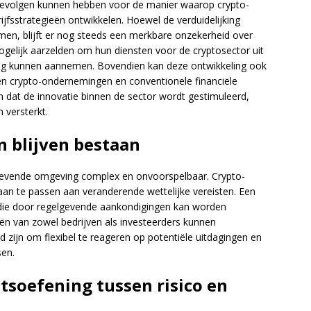
gevolgen kunnen hebben voor de manier waarop crypto-
rijfsstrategieën ontwikkelen. Hoewel de verduidelijking
en, blijft er nog steeds een merkbare onzekerheid over
gelijk aarzelden om hun diensten voor de cryptosector uit
ng kunnen aannemen. Bovendien kan deze ontwikkeling ook
en crypto-ondernemingen en conventionele financiële
ijn dat de innovatie binnen de sector wordt gestimuleerd,
versterkt.
n blijven bestaan
elgevende omgeving complex en onvoorspelbaar. Crypto-
aan te passen aan veranderende wettelijke vereisten. Een
eit die door regelgevende aankondigingen kan worden
eën van zowel bedrijven als investeerders kunnen
zijn om flexibel te reageren op potentiële uitdagingen en
sen.
tsoefening tussen risico en