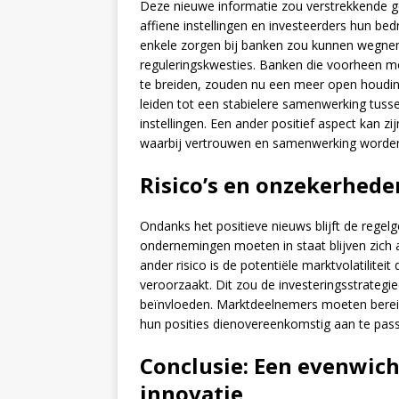
Deze nieuwe informatie zou verstrekkende 
affiene instellingen en investeerders hun bed
enkele zorgen bij banken zou kunnen wegnem
reguleringskwesties. Banken die voorheen mo
te breiden, zouden nu een meer open houdi
leiden tot een stabielere samenwerking tuss
instellingen. Een ander positief aspect kan z
waarbij vertrouwen en samenwerking worden 
Risico’s en onzekerhede
Ondanks het positieve nieuws blijft de reg
ondernemingen moeten in staat blijven zich 
ander risico is de potentiële marktvolatilit
veroorzaakt. Dit zou de investeringsstrategi
beïnvloeden. Marktdeelnemers moeten bereid 
hun posities dienovereenkomstig aan te pas
Conclusie: Een evenwich
innovatie