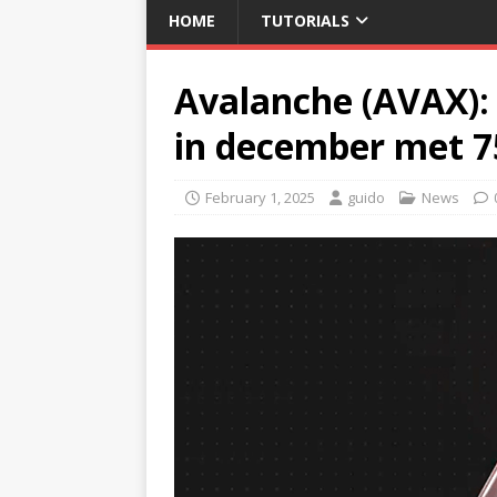
HOME
TUTORIALS
Avalanche (AVAX):
in december met 7
February 1, 2025
guido
News