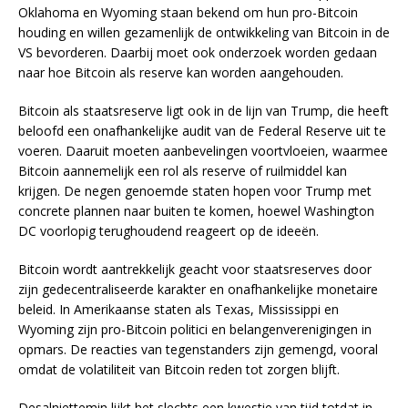
Oklahoma en Wyoming staan bekend om hun pro-Bitcoin
houding en willen gezamenlijk de ontwikkeling van Bitcoin in de
VS bevorderen. Daarbij moet ook onderzoek worden gedaan
naar hoe Bitcoin als reserve kan worden aangehouden.
Bitcoin als staatsreserve ligt ook in de lijn van Trump, die heeft
beloofd een onafhankelijke audit van de Federal Reserve uit te
voeren. Daaruit moeten aanbevelingen voortvloeien, waarmee
Bitcoin aannemelijk een rol als reserve of ruilmiddel kan
krijgen. De negen genoemde staten hopen voor Trump met
concrete plannen naar buiten te komen, hoewel Washington
DC voorlopig terughoudend reageert op de ideeën.
Bitcoin wordt aantrekkelijk geacht voor staatsreserves door
zijn gedecentraliseerde karakter en onafhankelijke monetaire
beleid. In Amerikaanse staten als Texas, Mississippi en
Wyoming zijn pro-Bitcoin politici en belangenverenigingen in
opmars. De reacties van tegenstanders zijn gemengd, vooral
omdat de volatiliteit van Bitcoin reden tot zorgen blijft.
Desalniettemin lijkt het slechts een kwestie van tijd totdat in