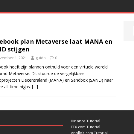
ebook plan Metaverse laat MANA en
D stijgen
vember 1, 2021
guido
0
ook heeft zijn plannen onthuld voor een virtuele wereld
md Metaverse. Dit stuurde de vergelijkbare
oprojecten Decentraland (MANA) en Sandbox (SAND) naar
e all-time highs.
[…]
Binance Tutorial
FTX.com Tutorial
ApolloX.com Tutorial