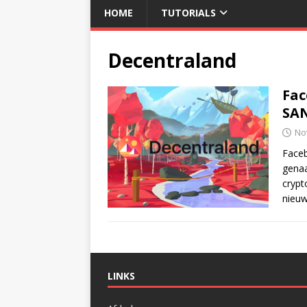
HOME
TUTORIALS
Decentraland
Fac
SAN
No
Faceb
genaa
crypt
nieuw
LINKS