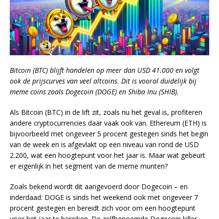
Bitcoin (BTC) blijft handelen op meer dan USD 41.000 en volgt
ook de prijscurves van veel altcoins. Dit is vooral duidelijk bij
meme coins zoals Dogecoin (DOGE) en Shiba Inu (SHIB).
Als Bitcoin (BTC) in de lift zit, zoals nu het geval is, profiteren
andere cryptocurrencies daar vaak ook van. Ethereum (ETH) is
bijvoorbeeld met ongeveer 5 procent gestegen sinds het begin
van de week en is afgevlakt op een niveau van rond de USD
2.200, wat een hoogtepunt voor het jaar is. Maar wat gebeurt
er eigenlijk in het segment van de meme munten?
Zoals bekend wordt dit aangevoerd door Dogecoin – en
inderdaad: DOGE is sinds het weekend ook met ongeveer 7
procent gestegen en bereidt zich voor om een hoogtepunt
voor het jaar te bereiken. De zelfbenoemde Dogecoin killer