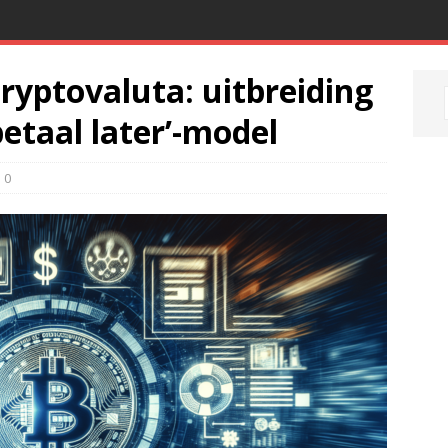
cryptovaluta: uitbreiding
betaal later’-model
0