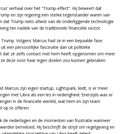
cus’ verhaal over het “Trump-effect”. Hij beweert dat
ump en zijn regering een sterke tegenstander waren van
jn dat Trump niets afwist van de onderliggende technologie
ng ten nadele van de traditionele financiële sector.
ia Trump. Volgens Marcus had ze in een bepaalde fase
it een persoonlijke fascinatie dan uit politieke
 uit dat ze zelfs contact met hem heeft opgenomen om meer
 ze deze voor haar eigen doelen zou kunnen gebruiken.
id Marcus zijn eigen startup, Lightspark, leidt, is er meer
ringen met Libra als een les in nederigheid. Enerzijds was er
engen in de financiële wereld, wat hem en zijn team
 op te offeren.
ok de nederlagen en de momenten van frustratie wanneer
werden beïnvloed. Hij beschrijft de strijd om regelgeving en
 uiteindelijke stopzetting van Libra heeft geleid.