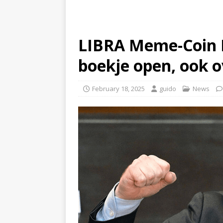
LIBRA Meme-Coin De
boekje open, ook 
February 18, 2025
guido
News