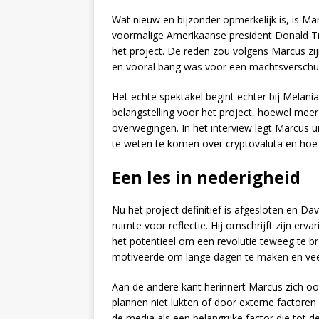
Wat nieuw en bijzonder opmerkelijk is, is Mar
voormalige Amerikaanse president Donald Tr
het project. De reden zou volgens Marcus zi
en vooral bang was voor een machtsverschuivi
Het echte spektakel begint echter bij Melan
belangstelling voor het project, hoewel meer u
overwegingen. In het interview legt Marcus
te weten te komen over cryptovaluta en hoe
Een les in nederigheid
Nu het project definitief is afgesloten en Dav
ruimte voor reflectie. Hij omschrijft zijn erva
het potentieel om een revolutie teweeg te br
motiveerde om lange dagen te maken en veel
Aan de andere kant herinnert Marcus zich o
plannen niet lukten of door externe factoren 
de media als een belangrijke factor die tot de