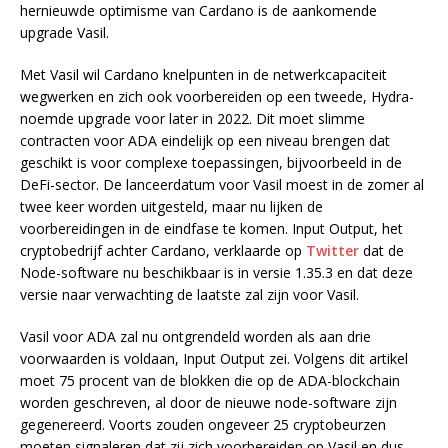
hernieuwde optimisme van Cardano is de aankomende
upgrade Vasil.
Met Vasil wil Cardano knelpunten in de netwerkcapaciteit
wegwerken en zich ook voorbereiden op een tweede, Hydra-
noemde upgrade voor later in 2022. Dit moet slimme
contracten voor ADA eindelijk op een niveau brengen dat
geschikt is voor complexe toepassingen, bijvoorbeeld in de
DeFi-sector. De lanceerdatum voor Vasil moest in de zomer al
twee keer worden uitgesteld, maar nu lijken de
voorbereidingen in de eindfase te komen. Input Output, het
cryptobedrijf achter Cardano, verklaarde op
Twitter
dat de
Node-software nu beschikbaar is in versie 1.35.3 en dat deze
versie naar verwachting de laatste zal zijn voor Vasil.
Vasil voor ADA zal nu ontgrendeld worden als aan drie
voorwaarden is voldaan, Input Output zei. Volgens dit artikel
moet 75 procent van de blokken die op de ADA-blockchain
worden geschreven, al door de nieuwe node-software zijn
gegenereerd. Voorts zouden ongeveer 25 cryptobeurzen
moeten signaleren dat zij zich voorbereiden op Vasil en dus