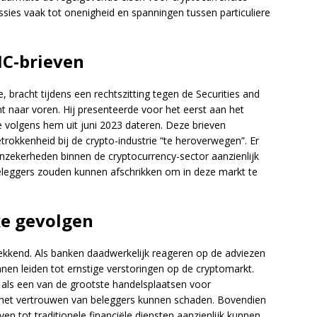
ssies vaak tot onenigheid en spanningen tussen particuliere
IC-brieven
, bracht tijdens een rechtszitting tegen de Securities and
 naar voren. Hij presenteerde voor het eerst aan het
e volgens hem uit juni 2023 dateren. Deze brieven
trokkenheid bij de crypto-industrie “te heroverwegen”. Er
onzekerheden binnen de cryptocurrency-sector aanzienlijk
eleggers zouden kunnen afschrikken om in deze markt te
ke gevolgen
trekkend. Als banken daadwerkelijk reageren op de adviezen
nnen leiden tot ernstige verstoringen op de cryptomarkt.
 als een van de grootste handelsplaatsen voor
n het vertrouwen van beleggers kunnen schaden. Bovendien
en tot traditionele financiële diensten aanzienlijk kunnen