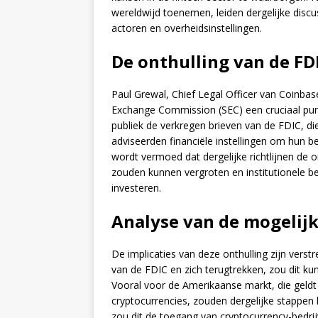
wereldwijd toenemen, leiden dergelijke discu
actoren en overheidsinstellingen.
De onthulling van de FD
Paul Grewal, Chief Legal Officer van Coinbase
Exchange Commission (SEC) een cruciaal punt
publiek de verkregen brieven van de FDIC, di
adviseerden financiële instellingen om hun be
wordt vermoed dat dergelijke richtlijnen de 
zouden kunnen vergroten en institutionele b
investeren.
Analyse van de mogelij
De implicaties van deze onthulling zijn vers
van de FDIC en zich terugtrekken, zou dit ku
Vooral voor de Amerikaanse markt, die geldt
cryptocurrencies, zouden dergelijke stappe
zou dit de toegang van cryptocurrency-bedrijv