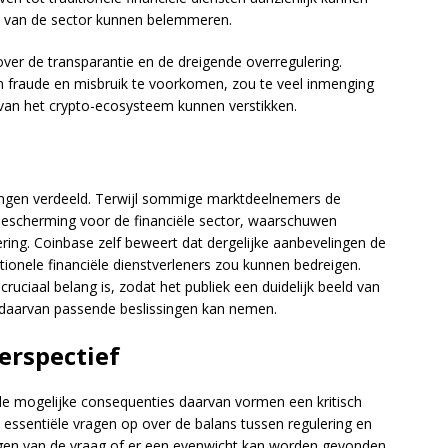
l van de sector kunnen belemmeren.
er de transparantie en de dreigende overregulering.
m fraude en misbruik te voorkomen, zou te veel inmenging
van het crypto-ecosysteem kunnen verstikken.
ngen verdeeld. Terwijl sommige marktdeelnemers de
bescherming voor de financiële sector, waarschuwen
ring. Coinbase zelf beweert dat dergelijke aanbevelingen de
ionele financiële dienstverleners zou kunnen bedreigen.
ruciaal belang is, zodat het publiek een duidelijk beeld van
s daarvan passende beslissingen kan nemen.
erspectief
de mogelijke consequenties daarvan vormen een kritisch
essentiële vragen op over de balans tussen regulering en
angen van de vraag of er een evenwicht kan worden gevonden