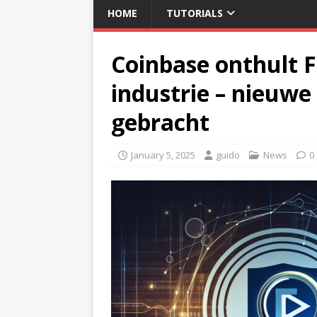
HOME
TUTORIALS
Coinbase onthult F
industrie – nieuwe
gebracht
January 5, 2025
guido
News
0