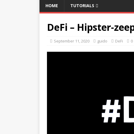
HOME
TUTORIALS
DeFi – Hipster-zeep
September 11, 2020
guido
DeFi
0