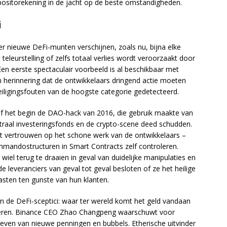
positorekening in de jacht op de beste omstandigheden.
i
r nieuwe DeFi-munten verschijnen, zoals nu, bijna elke
t teleurstelling of zelfs totaal verlies wordt veroorzaakt door
n eerste spectaculair voorbeeld is al beschikbaar met
n herinnering dat de ontwikkelaars dringend actie moeten
eiligingsfouten van de hoogste categorie gedetecteerd.
af het begin de DAO-hack van 2016, die gebruik maakte van
traal investeringsfonds en de crypto-scene deed schudden.
 vertrouwen op het schone werk van de ontwikkelaars –
mandostructuren in Smart Contracts zelf controleren.
wiel terug te draaien in geval van duidelijke manipulaties en
e leveranciers van geval tot geval besloten of ze het heilige
tasten ten gunste van hun klanten.
van de DeFi-sceptici: waar ter wereld komt het geld vandaan
deren. Binance CEO Zhao Changpeng waarschuwt voor
geven van nieuwe penningen en bubbels. Etherische uitvinder