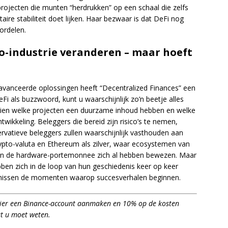
 projecten die munten “herdrukken” op een schaal die zelfs
re stabiliteit doet lijken. Haar bezwaar is dat DeFi nog
ordelen.
to-industrie veranderen – maar hoeft
avanceerde oplossingen heeft “Decentralized Finances” een
DeFi als buzzwoord, kunt u waarschijnlijk zo’n beetje alles
zien welke projecten een duurzame inhoud hebben en welke
ikkeling. Beleggers die bereid zijn risico’s te nemen,
rvatieve beleggers zullen waarschijnlijk vasthouden aan
ypto-valuta en Ethereum als zilver, waar ecosystemen van
 aan de hardware-portemonnee zich al hebben bewezen. Maar
en zich in de loop van hun geschiedenis keer op keer
 missen de momenten waarop succesverhalen beginnen.
hier een Binance-account aanmaken en 10% op de kosten
t u moet weten.