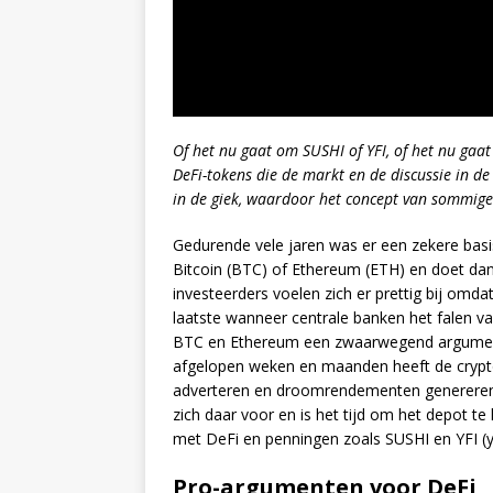
Of het nu gaat om SUSHI of YFI, of het nu ga
DeFi-tokens die de markt en de discussie in 
in de giek, waardoor het concept van sommige 
Gedurende vele jaren was er een zekere basi
Bitcoin (BTC) of Ethereum (ETH) en doet dan
investeerders voelen zich er prettig bij omd
laatste wanneer centrale banken het falen v
BTC en Ethereum een zwaarwegend argument 
afgelopen weken en maanden heeft de crypto
adverteren en droomrendementen genereren. B
zich daar voor en is het tijd om het depot t
met DeFi en penningen zoals SUSHI en YFI (y
Pro-argumenten voor DeFi