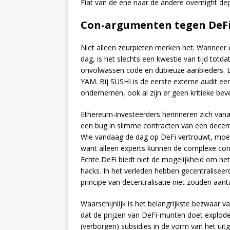
Fiat van de ene naar de andere overnight de
Con-argumenten tegen DeF
Niet alleen zeurpieten merken het: Wanneer e
dag, is het slechts een kwestie van tijd totda
onvolwassen code en dubieuze aanbieders. Ee
YAM. Bij SUSHI is de eerste externe audit ee
ondernemen, ook al zijn er geen kritieke bev
Ethereum-investeerders herinneren zich van
een bug in slimme contracten van een decen
Wie vandaag de dag op DeFi vertrouwt, moet
want alleen experts kunnen de complexe com
Echte DeFi biedt niet de mogelijkheid om het 
hacks. In het verleden hebben gecentraliseerd
principe van decentralisatie niet zouden aan
Waarschijnlijk is het belangrijkste bezwaar 
dat de prijzen van DeFi-munten doet explo
(verborgen) subsidies in de vorm van het uit