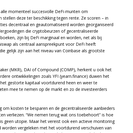
ien alle momenteel succesvolle DeFi-munten om
en stellen deze ter beschikking tegen rente. Ze scoren – in
ties decentraal en geautomatiseerd worden georganiseerd
ergoedingen die cryptobeurzen of gecentraliseerde
boeken, zijn bij DeFi marginaal en worden, net als bij
iswap als centraal aanspreekpunt voor DeFi heeft
ie gelijk zijn aan het niveau van Coinbase als grootste
s Maker (MKR), DAI of Compound (COMP), herkent u ook het
erdere ontwikkelingen zoals YFI (yearn.finance) duwen het
 het gestorte kapitaal voortdurend heen en weer te
eten mee te nemen op de markt en zo de investeerders
ing om kosten te besparen en de gecentraliseerde aanbieders
laten verliezen. “We nemen terug wat ons toebehoort” is hoe
s geen utopie. Maar het vereist ook een actieve monitoring
d worden vergeleken met het voortdurend verschuiven van