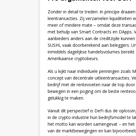
Zonder in detail te treden: In principe draa
leentransacties. Zij verzamelen liquiditeiten 
meer of mindere mate – omdat deze transac
met behulp van Smart Contracts en DApps. V
aanbieders anders aan de creditzijde kunnen 
SUSHI, vaak doorberekend aan beleggers. Un
inmiddels dagelijkse handelsvolumes bereikt d
Amerikaanse cryptobeurs.
Als u kijkt naar individuele penningen zoal
concept van decentrale uitleentransacties. V
bedrijf met de rentevoeten naar de top door
bewegen in een poging om de beste rentevo
gelukkig te maken.
Vanuit dit perspectief is DeFi dus de oploss
in de crypto-industrie hun bedrijfsmodel te 
het motto kan worden samengevat – en het i
van de marktbewegingen en kan bijvoorbeel