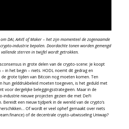
at om DAI, AAVE of Maker – het zijn momenteel de zogenaamde
de crypto-industrie bepalen. Doordachte tonen worden gemengd
vallende sterren in twijfel wordt getrokken.
sconsensus in grote delen van de crypto-scene: Je koopt
 – in het begin – niets. HODL noemt dit gedrag en
at de grote tijden van Bitcoin nog moeten komen. Ten
an hun gelddrukbeleid moeten toegeven, is het geduld met
voor dergelijke beleggingsstrategieën. Maar in de
-industrie nieuwe projecten gezien die met DeFi
ereidt een nieuw tijdperk in de wereld van de crypto’s
e herschikken… Of wordt er veel ophef gemaakt over niets
earn.finance) of de decentrale crypto-uitwisseling Uniwap?