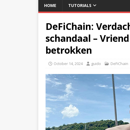
HOME
TUTORIALS
DeFiChain: Verdac
schandaal – Vriend
betrokken
October 14, 2024
guido
DeFiChain