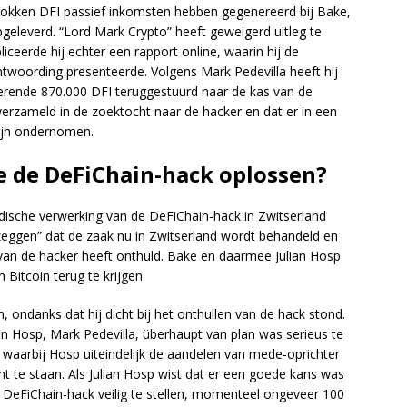
trokken DFI passief inkomsten hebben gegenereerd bij Bake,
geleverd. “Lord Mark Crypto” heeft geweigerd uitleg te
iceerde hij echter een rapport online, waarin hij de
ntwoording presenteerde. Volgens Mark Pedevilla heeft hij
erende 870.000 DFI teruggestuurd naar de kas van de
erzameld in de zoektocht naar de hacker en dat er in een
zijn ondernomen.
ie de DeFiChain-hack oplossen?
idische verwerking van de DeFiChain-hack in Zwitserland
 zeggen” dat de zaak nu in Zwitserland wordt behandeld en
 van de hacker heeft onthuld. Bake en daarmee Julian Hosp
 Bitcoin terug te krijgen.
, ondanks dat hij dicht bij het onthullen van de hack stond.
ian Hosp, Mark Pedevilla, überhaupt van plan was serieus te
waarbij Hosp uiteindelijk de aandelen van mede-oprichter
ht te staan. Als Julian Hosp wist dat er een goede kans was
 DeFiChain-hack veilig te stellen, momenteel ongeveer 100