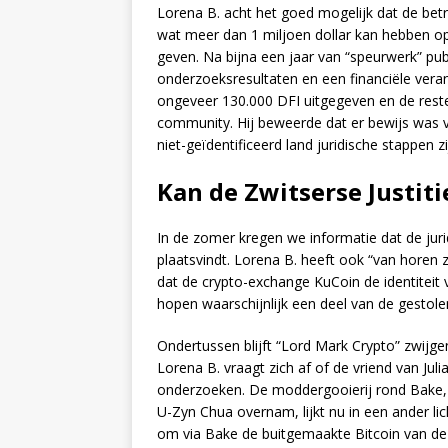
Lorena B. acht het goed mogelijk dat de be
wat meer dan 1 miljoen dollar kan hebben op
geven. Na bijna een jaar van “speurwerk” publ
onderzoeksresultaten en een financiële vera
ongeveer 130.000 DFI uitgegeven en de rest
community. Hij beweerde dat er bewijs was v
niet-geïdentificeerd land juridische stappen 
Kan de Zwitserse Justit
In de zomer kregen we informatie dat de jur
plaatsvindt. Lorena B. heeft ook “van horen
dat de crypto-exchange KuCoin de identiteit
hopen waarschijnlijk een deel van de gestolen
Ondertussen blijft “Lord Mark Crypto” zwijgen
Lorena B. vraagt zich af of de vriend van Jul
onderzoeken. De moddergooierij rond Bake, 
U-Zyn Chua overnam, lijkt nu in een ander lic
om via Bake de buitgemaakte Bitcoin van de