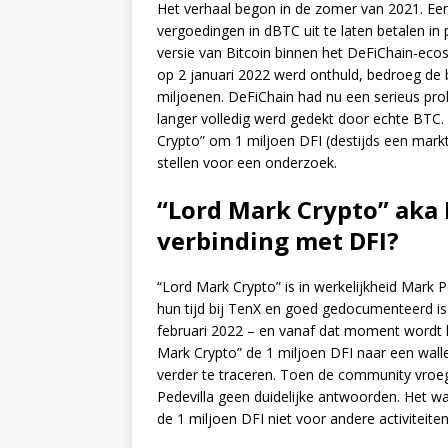
Het verhaal begon in de zomer van 2021. Een
vergoedingen in dBTC uit te laten betalen in
versie van Bitcoin binnen het DeFiChain-eco
op 2 januari 2022 werd onthuld, bedroeg de
miljoenen. DeFiChain had nu een serieus pr
langer volledig werd gedekt door echte BTC
Crypto” om 1 miljoen DFI (destijds een mark
stellen voor een onderzoek.
“Lord Mark Crypto” aka M
verbinding met DFI?
“Lord Mark Crypto” is in werkelijkheid Mark 
hun tijd bij TenX en goed gedocumenteerd is 
februari 2022 – en vanaf dat moment wordt he
Mark Crypto” de 1 miljoen DFI naar een walle
verder te traceren. Toen de community vro
Pedevilla geen duidelijke antwoorden. Het w
de 1 miljoen DFI niet voor andere activiteit