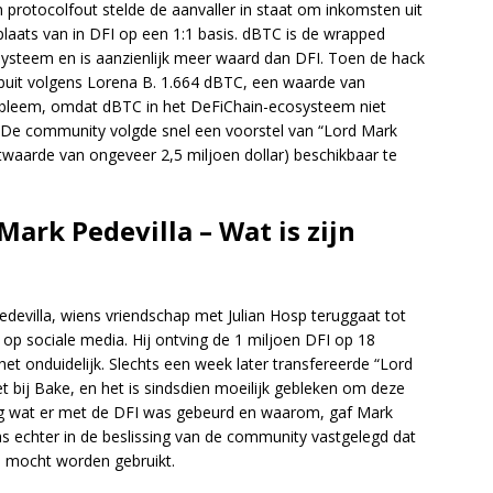
 protocolfout stelde de aanvaller in staat om inkomsten uit
 plaats van in DFI op een 1:1 basis. dBTC is de wrapped
systeem en is aanzienlijk meer waard dan DFI. Toen de hack
 buit volgens Lorena B. 1.664 dBTC, een waarde van
obleem, omdat dBTC in het DeFiChain-ecosysteem niet
. De community volgde snel een voorstel van “Lord Mark
twaarde van ongeveer 2,5 miljoen dollar) beschikbaar te
ark Pedevilla – Wat is zijn
Pedevilla, wiens vriendschap met Julian Hosp teruggaat tot
op sociale media. Hij ontving de 1 miljoen DFI op 18
t onduidelijk. Slechts een week later transfereerde “Lord
t bij Bake, en het is sindsdien moeilijk gebleken om deze
eg wat er met de DFI was gebeurd en waarom, gaf Mark
as echter in de beslissing van de community vastgelegd dat
en mocht worden gebruikt.