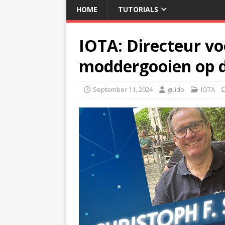
HOME
TUTORIALS
IOTA: Directeur vo
moddergooien op 
September 11, 2024
guido
IOTA