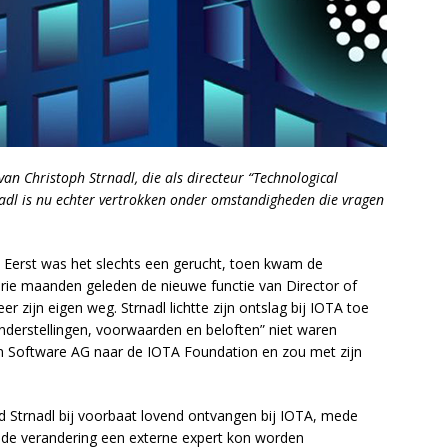
an Christoph Strnadl, die als directeur “Technological
adl is nu echter vertrokken onder omstandigheden die vragen
Eerst was het slechts een gerucht, toen kwam de
a drie maanden geleden de nieuwe functie van Director of
 zijn eigen weg. Strnadl lichtte zijn ontslag bij IOTA toe
nderstellingen, voorwaarden en beloften” niet waren
an Software AG naar de IOTA Foundation en zou met zijn
ad Strnadl bij voorbaat lovend ontvangen bij IOTA, mede
de verandering een externe expert kon worden