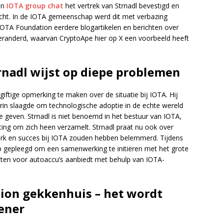
en
IOTA group chat
het vertrek van Strnadl bevestigd en
cht. In de IOTA gemeenschap werd dit met verbazing
IOTA Foundation eerdere blogartikelen en berichten over
veranderd, waarvan CryptoApe hier op X een voorbeeld heeft
rnadl wijst op diepe problemen
giftige opmerking te maken over de situatie bij IOTA. Hij
rin slaagde om technologische adoptie in de echte wereld
te geven. Strnadl is niet benoemd in het bestuur van IOTA,
ting om zich heen verzamelt. Strnadl praat nu ook over
 werk en succes bij IOTA zouden hebben belemmerd. Tijdens
up gepleegd om een samenwerking te initiëren met het grote
orten voor autoaccu’s aanbiedt met behulp van IOTA-
tion gekkenhuis – het wordt
ener