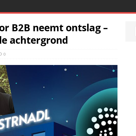
or B2B neemt ontslag –
de achtergrond
0