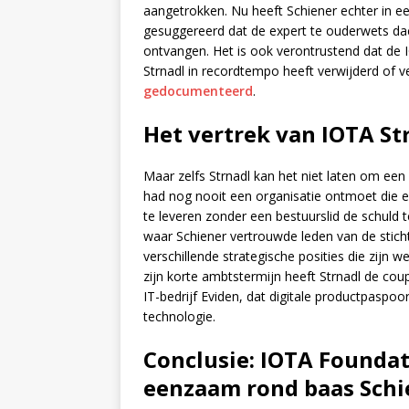
aangetrokken. Nu heeft Schiener echter in e
gesuggereerd dat de expert te ouderwets da
ontvangen. Het is ook verontrustend dat de 
Strnadl in recordtempo heeft verwijderd of 
gedocumenteerd
.
Het vertrek van IOTA St
Maar zelfs Strnadl kan het niet laten om een 
had nog nooit een organisatie ontmoet die e
te leveren zonder een bestuurslid de schuld 
waar Schiener vertrouwde leden van de stich
verschillende strategische posities die zijn
zijn korte ambtstermijn heeft Strnadl de co
IT-bedrijf Eviden, dat digitale productpaspo
technologie.
Conclusie: IOTA Founda
eenzaam rond baas Schi