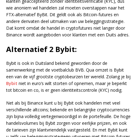
klanten geaccepteerd zonder identiteitsverificatie (KYC), dus
wie anoniem wil handelen zal moeten overstappen naar het
FTX-alternatief ByBit. Dit geldt ook als Bitcoin-futures en
andere derivaten deel uitmaken van uw beleggingsstrategie.
Dat komt omdat de handel in cryptofutures niet langer door
Binance wordt aangeboden voor klanten met een Duits adres.
Alternatief 2 Bybit:
Bybit is ook in Duitsland bekend geworden door de
samenwerking met de voetbalclub BVB. Qua omzet is Bybit
een van de vijf grootste cryptobeurzen ter wereld. Zolang je bij
Bybit
niet in euro’s wilt storten of opnemen, maar je beperkt
tot bitcoin en co, is er geen identiteitscontrole (KYC) nodig.
Net als bij Binance kunt u bij Bybit ook handelen met veel
verschillende altcoins; bekende en belangrijke cryptocurrencies
zijn bijna volledig vertegenwoordigd in de portefeuille. De hoge
handelsvolumes bij Bybit zorgen voor eerlijke prijzen, en ook
de tarieven zijn klantvriendelijk vastgesteld. En met Bybit kunt
u zelfs uw beleggingsstrategieën uitvoeren met Bitcoin-futures