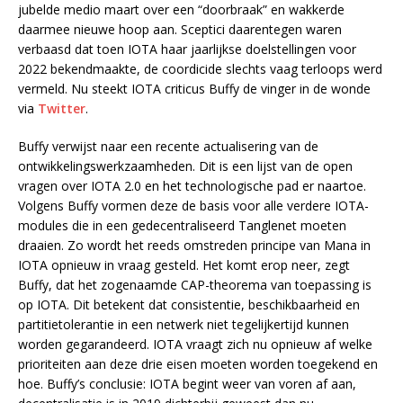
jubelde medio maart over een “doorbraak” en wakkerde
daarmee nieuwe hoop aan. Sceptici daarentegen waren
verbaasd dat toen IOTA haar jaarlijkse doelstellingen voor
2022 bekendmaakte, de coordicide slechts vaag terloops werd
vermeld. Nu steekt IOTA criticus Buffy de vinger in de wonde
via
Twitter
.
Buffy verwijst naar een recente actualisering van de
ontwikkelingswerkzaamheden. Dit is een lijst van de open
vragen over IOTA 2.0 en het technologische pad er naartoe.
Volgens Buffy vormen deze de basis voor alle verdere IOTA-
modules die in een gedecentraliseerd Tanglenet moeten
draaien. Zo wordt het reeds omstreden principe van Mana in
IOTA opnieuw in vraag gesteld. Het komt erop neer, zegt
Buffy, dat het zogenaamde CAP-theorema van toepassing is
op IOTA. Dit betekent dat consistentie, beschikbaarheid en
partitietolerantie in een netwerk niet tegelijkertijd kunnen
worden gegarandeerd. IOTA vraagt zich nu opnieuw af welke
prioriteiten aan deze drie eisen moeten worden toegekend en
hoe. Buffy’s conclusie: IOTA begint weer van voren af aan,