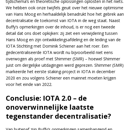
tijdschema’s en theoretische oplossingen oplosten in het niets.
We hebben ook onze twijfels geuit over het nieuwe optimisme
van Hans Moog en herhaaldelijk benadrukt hoe het gebrek aan
decentralisatie de toekomst van IOTA in de weg staat. Naast
Buffy’s opmerkingen over de inhoud, is er nog een tweede
detail dat ons doet opkijken: zij ziet een verwijdering tussen
Hans Moog en zijn ontwikkelingsafdeling en de leiding van de
IOTA Stichting met Dominik Schiener aan het roer. Een
gedecentraliseerde IOTA wordt nu bijvoorbeeld niet eens
overwogen als proef met Shimmer (SMR) – hoewel Shimmer
juist om dergelijke uitdagingen werd geprezen. Shimmer (SMR)
markeerde het eerste staking-project in IOTA in december
2020 en zou volgens Schiener een mainnet moeten krijgen
voor het einde van 2022.
Conclusie: IOTA 2.0 – de
onoverwinnelijke laatste
tegenstander decentralisatie?
Van buitenaf zijn Buffy’s opmerkingen samenhangend en