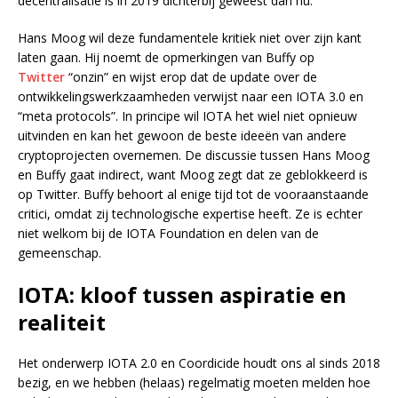
decentralisatie is in 2019 dichterbij geweest dan nu.
Hans Moog wil deze fundamentele kritiek niet over zijn kant
laten gaan. Hij noemt de opmerkingen van Buffy op
Twitter
“onzin” en wijst erop dat de update over de
ontwikkelingswerkzaamheden verwijst naar een IOTA 3.0 en
“meta protocols”. In principe wil IOTA het wiel niet opnieuw
uitvinden en kan het gewoon de beste ideeën van andere
cryptoprojecten overnemen. De discussie tussen Hans Moog
en Buffy gaat indirect, want Moog zegt dat ze geblokkeerd is
op Twitter. Buffy behoort al enige tijd tot de vooraanstaande
critici, omdat zij technologische expertise heeft. Ze is echter
niet welkom bij de IOTA Foundation en delen van de
gemeenschap.
IOTA: kloof tussen aspiratie en
realiteit
Het onderwerp IOTA 2.0 en Coordicide houdt ons al sinds 2018
bezig, en we hebben (helaas) regelmatig moeten melden hoe