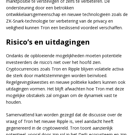
marktpositie te verstevigen of zelfs te verbeteren. De
ondersteuning door een betrokken
ontwikkelaarsgemeenschap en nieuwe technologieën zoals de
ZK-Snark-technologie ter verbetering van de privacy en
veiligheid kunnen Tron een beslissend voordeel verschaffen.
Risico’s en uitdagingen
Ondanks de opbloeiende mogelijkheden moeten potentiële
investeerders de risico’s niet over het hoofd zien.
Cryptocurrencies zoals Tron en Ripple blijven volatiele activa
die sterk door marktstemmingen worden beïnvloed.
Regelgevingskwesties en nieuwe politieke kaders kunnen ook
uitdagingen vormen. Het blijft afwachten hoe Tron met deze
mogelijke obstakels zal omgaan om de dynamiek vast te
houden.
Samenvattend kan worden gezegd dat de discussie over de
vraag of Tron het nieuwe Ripple is, veel aandacht heeft
gegenereerd in de cryptowereld. Tron toont aanzienlijk
potentieel, vooral door zijn rol in het DeFi-ecosysteem en zijn