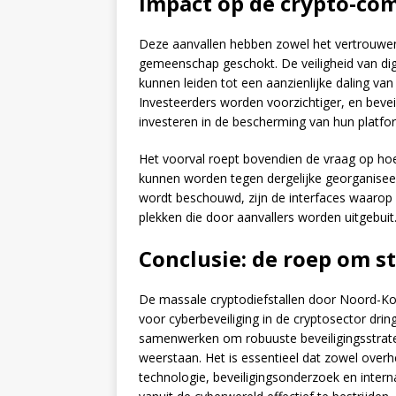
Impact op de crypto-c
Deze aanvallen hebben zowel het vertrouwen 
gemeenschap geschokt. De veiligheid van digi
kunnen leiden tot een aanzienlijke daling van 
Investeerders worden voorzichtiger, en beve
investeren in de bescherming van hun platfo
Het voorval roept bovendien de vraag op ho
kunnen worden tegen dergelijke georganiseerd
wordt beschouwd, zijn de interfaces waaro
plekken die door aanvallers worden uitgebuit
Conclusie: de roep om 
De massale cryptodiefstallen door Noord-Ko
voor cyberbeveiliging in de cryptosector d
samenwerken om robuuste beveiligingsstrateg
weerstaan. Het is essentieel dat zowel overhe
technologie, beveiligingsonderzoek en inte