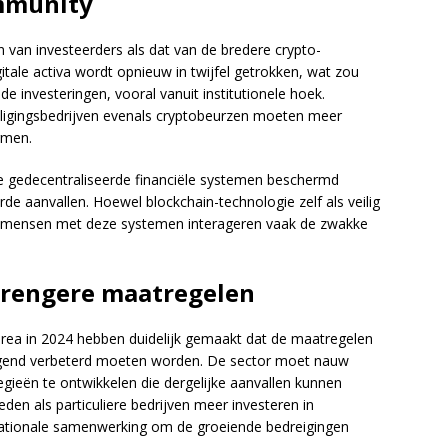
ommunity
van investeerders als dat van de bredere crypto-
tale activa wordt opnieuw in twijfel getrokken, wat zou
de investeringen, vooral vanuit institutionele hoek.
iligingsbedrijven evenals cryptobeurzen moeten meer
rmen.
e gedecentraliseerde financiële systemen beschermd
e aanvallen. Hoewel blockchain-technologie zelf als veilig
p mensen met deze systemen interageren vaak de zwakke
.
strengere maatregelen
rea in 2024 hebben duidelijk gemaakt dat de maatregelen
ringend verbeterd moeten worden. De sector moet nauw
ieën te ontwikkelen die dergelijke aanvallen kunnen
den als particuliere bedrijven meer investeren in
rnationale samenwerking om de groeiende bedreigingen