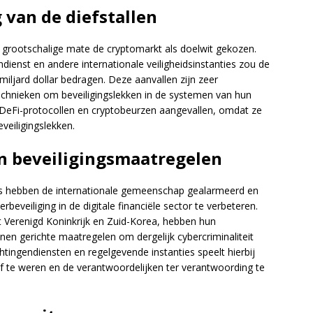
van de diefstallen
grootschalige mate de cryptomarkt als doelwit gekozen.
ndienst en andere internationale veiligheidsinstanties zou de
iljard dollar bedragen. Deze aanvallen zijn zeer
chnieken om beveiligingslekken in de systemen van hun
n DeFi-protocollen en cryptobeurzen aangevallen, omdat ze
veiligingslekken.
en beveiligingsmaatregelen
es hebben de internationale gemeenschap gealarmeerd en
beveiliging in de digitale financiële sector te verbeteren.
 Verenigd Koninkrijk en Zuid-Korea, hebben hun
nen gerichte maatregelen om dergelijk cybercriminaliteit
tingendiensten en regelgevende instanties speelt hierbij
af te weren en de verantwoordelijken ter verantwoording te