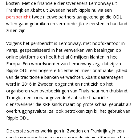
kosten. Met de financiële dienstverleners Lemonway uit
Frankrijk en Xbaht uit Zweden heeft Ripple nu via een
persbericht
twee nieuwe partners aangekondigd die ODL
willen gaan gebruiken en vermoedelijk de eersten in hun land
zullen zijn.
Volgens het persbericht is Lemonway, met hoofdkantoor in
Parijs, gespecialiseerd in het verwerken van betalingen op
online platforms en heeft het al 8 miljoen klanten in heel
Europa. Een woordvoerder van Lemonway zegt dat zij via
Ripple ODL een hogere efficiëntie en meer onafhankelijkheid
van de traditionele banken verwachten. Xbaht daarentegen
werd in 2016 in Zweden opgericht en richt zich op het
organiseren van overboekingen van Thais naar hun thuisland.
Tranglo, een toonaangevende Aziatische financiële
dienstverlener die XRP sinds maart op grote schaal gebruikt als
overbruggingsvaluta, zal ook betrokken zijn bij het gebruik van
Ripple ODL.
De eerste samenwerkingen in Zweden en Frankrijk zijn een
eerste voorproefje van succes voor de nieuwe Europese baas