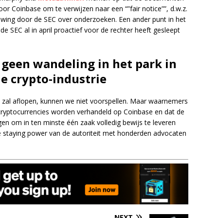
r Coinbase om te verwijzen naar een “”fair notice””, d.w.z.
uwing door de SEC over onderzoeken. Een ander punt in het
e SEC al in april proactief voor de rechter heeft gesleept
 geen wandeling in het park in
e crypto-industrie
 zal aflopen, kunnen we niet voorspellen. Maar waarnemers
 cryptocurrencies worden verhandeld op Coinbase en dat de
gen om in ten minste één zaak volledig bewijs te leveren
 de staying power van de autoriteit met honderden advocaten
NEXT