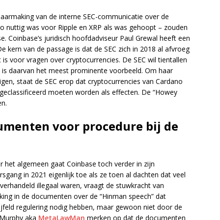
aarmaking van de interne SEC-communicatie over de
et zo nuttig was voor Ripple en XRP als was gehoopt – zouden
e. Coinbase’s juridisch hoofdadviseur Paul Grewal heeft een
De kern van de passage is dat de SEC zich in 2018 al afvroeg
 is voor vragen over cryptocurrencies. De SEC wil tientallen
P is daarvan het meest prominente voorbeeld. Om haar
rdigen, staat de SEC erop dat cryptocurrencies van Cardano
 geclassificeerd moeten worden als effecten. De “Howey
en.
umenten voor procedure bij de
er het algemeen gaat Coinbase toch verder in zijn
gang in 2021 eigenlijk toe als ze toen al dachten dat veel
verhandeld illegaal waren, vraagt de stuwkracht van
rking in de documenten over de “Hinman speech” dat
ijfeld regulering nodig hebben, maar gewoon niet door de
 Murphy aka
MetaLawMan
merken op dat de documenten