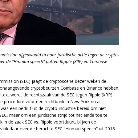
mission afgedwaald in haar juridische actie tegen de crypto-
ver de “Hinman speech” putten Ripple (XRP) en Coinbase
mmission (SEC) jaagt de cryptoscene dezer weken de
n toonaangevende cryptobeurzen Coinbase en Binance hebben
text wordt de rechtszaak van de SEC tegen Ripple (XRP)
ze procedure voor een rechtbank in New York nu al
was een bedrijf uit de crypto-industrie bereid om niet
C, maar om een juridische strijd tot het einde toe te
k in de zaak SEC vs. Ripple voortduurt, blijven de
szaak daar over de beruchte SEC “Hinman speech” uit 2018