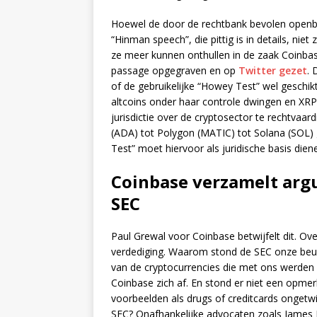
Hoewel de door de rechtbank bevolen openb
“Hinman speech”, die pittig is in details, ni
ze meer kunnen onthullen in de zaak Coinbas
passage opgegraven en op
Twitter gezet
. 
of de gebruikelijke “Howey Test” wel geschikt
altcoins onder haar controle dwingen en XR
jurisdictie over de cryptosector te rechtvaa
(ADA) tot Polygon (MATIC) tot Solana (SOL)
Test” moet hiervoor als juridische basis dien
Coinbase verzamelt arg
SEC
Paul Grewal voor Coinbase betwijfelt dit. Ov
verdediging. Waarom stond de SEC onze beurs
van de cryptocurrencies die met ons werden 
Coinbase zich af. En stond er niet een opme
voorbeelden als drugs of creditcards ongetw
SEC? Onafhankelijke advocaten zoals James