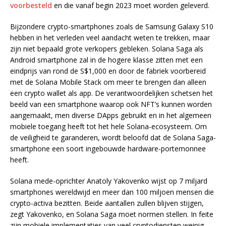
voorbesteld
en die vanaf begin 2023 moet worden geleverd.
Bijzondere crypto-smartphones zoals de Samsung Galaxy S10
hebben in het verleden veel aandacht weten te trekken, maar
zijn niet bepaald grote verkopers gebleken. Solana Saga als
Android smartphone zal in de hogere klasse zitten met een
eindprijs van rond de S$1,000 en door de fabriek voorbereid
met de Solana Mobile Stack om meer te brengen dan alleen
een crypto wallet als app. De verantwoordelijken schetsen het
beeld van een smartphone waarop ook NFT’s kunnen worden
aangemaakt, men diverse DApps gebruikt en in het algemeen
mobiele toegang heeft tot het hele Solana-ecosysteem. Om
de veiligheid te garanderen, wordt beloofd dat de Solana Saga-
smartphone een soort ingebouwde hardware-portemonnee
heeft.
Solana mede-oprichter Anatoly Yakovenko wijst op 7 miljard
smartphones wereldwijd en meer dan 100 miljoen mensen die
crypto-activa bezitten. Beide aantallen zullen blijven stijgen,
zegt Yakovenko, en Solana Saga moet normen stellen. In feite
zijn mobiele implementaties van veel cryptodiensten weinig