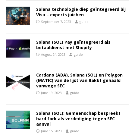
Solana technologie diep geïntegreerd bij
Visa – experts juichen
September 7, 2023
guido
Solana (SOL) Pay geïntegreerd als
betaaldienst met Shopify
August 24, 2023
guido
Cardano (ADA), Solana (SOL) en Polygon
(MATIC) van de lijst van Bakkt gehaald
vanwege SEC
June 19, 2023
guido
Solana (SOL): Gemeenschap bespreekt
hard fork als verdediging tegen SEC-
aanval
June 15, 2023
guido