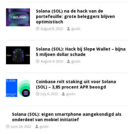
Solana (SOL) na de hack van de
portefeuille: grote beleggers blijven
optimistisch
August 8, 2022
guido
Solana (SOL): Hack bij Slope Wallet – bijna
5 miljoen dollar schade
August 4, 2022
guido
Coinbase rolt staking uit voor Solana
(SOL) – 3,85 procent APR beoogd
July 8, 2022
guido
Solana (SOL): eigen smartphone aangekondigd als
onderdeel van mobiel initiatief
June 24, 2022
guido