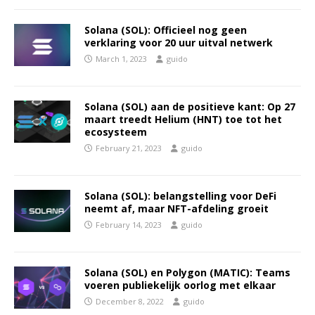
Solana (SOL): Officieel nog geen
verklaring voor 20 uur uitval netwerk
March 1, 2023
guido
Solana (SOL) aan de positieve kant: Op 27
maart treedt Helium (HNT) toe tot het
ecosysteem
February 21, 2023
guido
Solana (SOL): belangstelling voor DeFi
neemt af, maar NFT-afdeling groeit
February 14, 2023
guido
Solana (SOL) en Polygon (MATIC): Teams
voeren publiekelijk oorlog met elkaar
December 8, 2022
guido