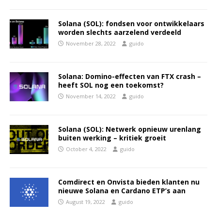
Solana (SOL): fondsen voor ontwikkelaars
worden slechts aarzelend verdeeld
November 28, 2022
guido
Solana: Domino-effecten van FTX crash –
heeft SOL nog een toekomst?
November 14, 2022
guido
Solana (SOL): Netwerk opnieuw urenlang
buiten werking – kritiek groeit
October 4, 2022
guido
Comdirect en Onvista bieden klanten nu
nieuwe Solana en Cardano ETP’s aan
August 19, 2022
guido