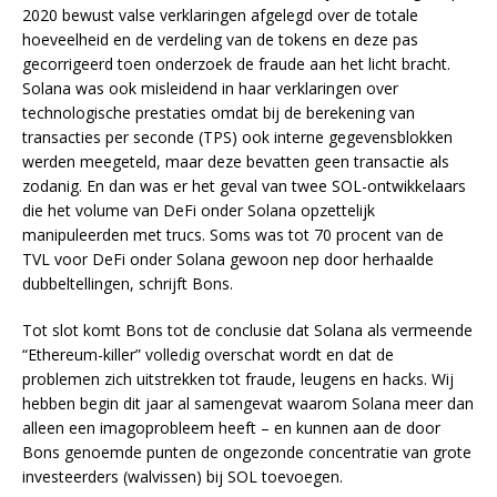
2020 bewust valse verklaringen afgelegd over de totale
hoeveelheid en de verdeling van de tokens en deze pas
gecorrigeerd toen onderzoek de fraude aan het licht bracht.
Solana was ook misleidend in haar verklaringen over
technologische prestaties omdat bij de berekening van
transacties per seconde (TPS) ook interne gegevensblokken
werden meegeteld, maar deze bevatten geen transactie als
zodanig. En dan was er het geval van twee SOL-ontwikkelaars
die het volume van DeFi onder Solana opzettelijk
manipuleerden met trucs. Soms was tot 70 procent van de
TVL voor DeFi onder Solana gewoon nep door herhaalde
dubbeltellingen, schrijft Bons.
Tot slot komt Bons tot de conclusie dat Solana als vermeende
“Ethereum-killer” volledig overschat wordt en dat de
problemen zich uitstrekken tot fraude, leugens en hacks. Wij
hebben begin dit jaar al samengevat waarom Solana meer dan
alleen een imagoprobleem heeft – en kunnen aan de door
Bons genoemde punten de ongezonde concentratie van grote
investeerders (walvissen) bij SOL toevoegen.