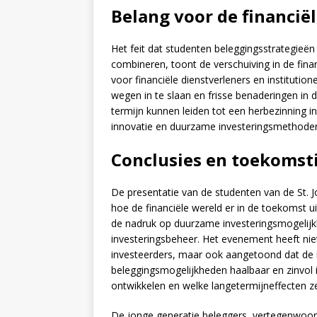
Belang voor de financiël
Het feit dat studenten beleggingsstrategieën p
combineren, toont de verschuiving in de fina
voor financiële dienstverleners en institutio
wegen in te slaan en frisse benaderingen in 
termijn kunnen leiden tot een herbezinning in
innovatie en duurzame investeringsmethode
Conclusies en toekomst
De presentatie van de studenten van de St. J
hoe de financiële wereld er in de toekomst ui
de nadruk op duurzame investeringsmogelijk
investeringsbeheer. Het evenement heeft nie
investeerders, maar ook aangetoond dat de in
beleggingsmogelijkheden haalbaar en zinvol i
ontwikkelen en welke langetermijneffecten ze
De jonge generatie beleggers, vertegenwoord