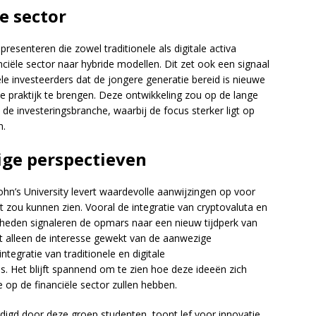
e sector
resenteren die zowel traditionele als digitale activa
nciële sector naar hybride modellen. Dit zet ook een signaal
nele investeerders dat de jongere generatie bereid is nieuwe
de praktijk te brengen. Deze ontwikkeling zou op de lange
 de investeringsbranche, waarbij de focus sterker ligt op
n.
ige perspectieven
ohn’s University levert waardevolle aanwijzingen op voor
t zou kunnen zien. Vooral de integratie van cryptovaluta en
heden signaleren de opmars naar een nieuw tijdperk van
t alleen de interesse gewekt van de aanwezige
tegratie van traditionele en digitale
s. Het blijft spannend om te zien hoe deze ideeën zich
 op de financiële sector zullen hebben.
igd door deze groep studenten, toont lef voor innovatie