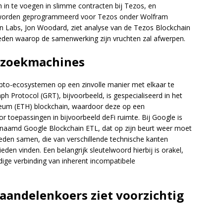
 in te voegen in slimme contracten bij Tezos, en
worden geprogrammeerd voor Tezos onder Wolfram
 Labs, Jon Woodard, ziet analyse van de Tezos Blockchain
eden waarop de samenwerking zijn vruchten zal afwerpen.
 zoekmachines
o-ecosystemen op een zinvolle manier met elkaar te
h Protocol (GRT), bijvoorbeeld, is gespecialiseerd in het
ereum (ETH) blockchain, waardoor deze op een
 toepassingen in bijvoorbeeld deFi ruimte. Bij Google is
genaamd Google Blockchain ETL, dat op zijn beurt weer moet
ieden samen, die van verschillende technische kanten
n vinden. Een belangrijk sleutelwoord hierbij is orakel,
ige verbinding van inherent incompatibele
 aandelenkoers ziet voorzichtig