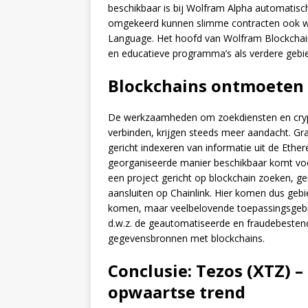
beschikbaar is bij Wolfram Alpha automatisch
omgekeerd kunnen slimme contracten ook 
Language. Het hoofd van Wolfram Blockchain
en educatieve programma’s als verdere gebi
Blockchains ontmoeten
De werkzaamheden om zoekdiensten en crypt
verbinden, krijgen steeds meer aandacht. Grap
gericht indexeren van informatie uit de Eth
georganiseerde manier beschikbaar komt voor
een project gericht op blockchain zoeken, 
aansluiten op Chainlink. Hier komen dus geb
komen, maar veelbelovende toepassingsgebiede
d.w.z. de geautomatiseerde en fraudebestend
gegevensbronnen met blockchains.
Conclusie: Tezos (XTZ) –
opwaartse trend