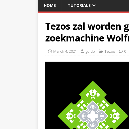
HOME
TUTORIALS
Tezos zal worden 
zoekmachine Wolf
March 4, 2021
guido
Tezos
0