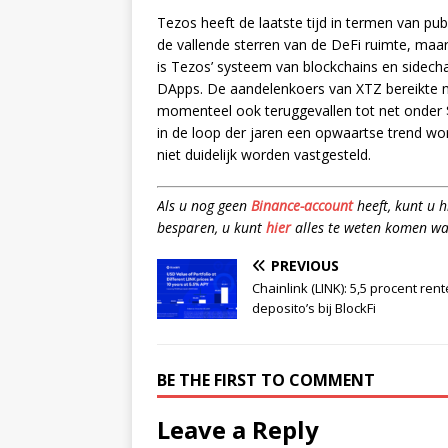
Tezos heeft de laatste tijd in termen van p
de vallende sterren van de DeFi ruimte, maar 
is Tezos’ systeem van blockchains en sidecha
DApps. De aandelenkoers van XTZ bereikte m
momenteel ook teruggevallen tot net onder $
in de loop der jaren een opwaartse trend 
niet duidelijk worden vastgesteld.
Als u nog geen
Binance-account
heeft, kunt u 
besparen, u kunt
hier
alles te weten komen wa
PREVIOUS
Chainlink (LINK): 5,5 procent ren
deposito’s bij BlockFi
BE THE FIRST TO COMMENT
Leave a Reply