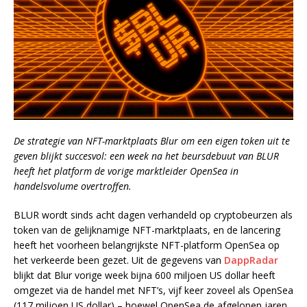
De strategie van NFT-marktplaats Blur om een eigen token uit te
geven blijkt succesvol: een week na het beursdebuut van BLUR
heeft het platform de vorige marktleider OpenSea in
handelsvolume overtroffen.
BLUR wordt sinds acht dagen verhandeld op cryptobeurzen als
token van de gelijknamige NFT-marktplaats, en de lancering
heeft het voorheen belangrijkste NFT-platform OpenSea op
het verkeerde been gezet. Uit de gegevens van
DappRadar
blijkt dat Blur vorige week bijna 600 miljoen US dollar heeft
omgezet via de handel met NFT’s, vijf keer zoveel als OpenSea
(117 miljoen US dollar) – hoewel OpenSea de afgelopen jaren