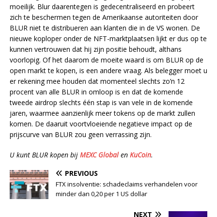
moeilijk. Blur daarentegen is gedecentraliseerd en probeert
zich te beschermen tegen de Amerikaanse autoriteiten door
BLUR niet te distribueren aan klanten die in de VS wonen. De
nieuwe koploper onder de NFT-marktplaatsen lijkt er dus op te
kunnen vertrouwen dat hij zijn positie behoudt, althans
voorlopig. Of het daarom de moeite waard is om BLUR op de
open markt te kopen, is een andere vraag. Als belegger moet u
er rekening mee houden dat momenteel slechts zo’n 12
procent van alle BLUR in omloop is en dat de komende
tweede airdrop slechts één stap is van vele in de komende
jaren, waarmee aanzienlijk meer tokens op de markt zullen
komen. De daaruit voortvloeiende negatieve impact op de
prijscurve van BLUR zou geen verrassing zijn.
U kunt BLUR kopen bij
MEXC Global
en
KuCoin
.
PREVIOUS
FTX insolventie: schadeclaims verhandelen voor
minder dan 0,20 per 1 US dollar
NEXT