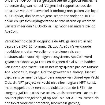
onder de TOP 50 meest gekapitaliseerde cryptocurrencies na
de eerste dag van handel. Volgens het rapport schoot de
prijscurve van APE aanvankelijk omhoog met pieken van bijna
40 US-dollar, daalde vervolgens scherp tot onder de 10 US-
dollar en lijkt zich vrijdagochtend te stabiliseren op waarden
van iets meer dan 12 US-dollar. Tijd voor een nadere blik op
ApeCoin.
Vanuit technologisch oogpunt is de APE gelanceerd in het
beproefde ERC-20-formaat. Dit zou ApeCoin’s verklaarde
hoofddoel moeten vervullen om te dienen als een
bestuurstoken voor zijn eigen ecosysteem. ApeCoin werd
gelanceerd door Yuga Labs en degenen die al NFT’s hadden
van Bored Ape Yacht Club of het vergelijkbare project Mutant
Ape Yacht Club, kregen APE toegewezen via airdrop. Hieruit
blijkt eens te meer de bijzondere aanpak van Bored Ape Yacht
Club: dit NFT-project verkocht niet alleen digitale NFT-kunst,
maar koppelde ook een soort clubkaart aan de NFT’s, die
toegang gaf tot exclusieve acties, zoals concerten. Dus nu is
ook het plan aangekondigd op ApeCoin dat APE zal dienen als
een ticket voor evenementen, blockchain gaming,