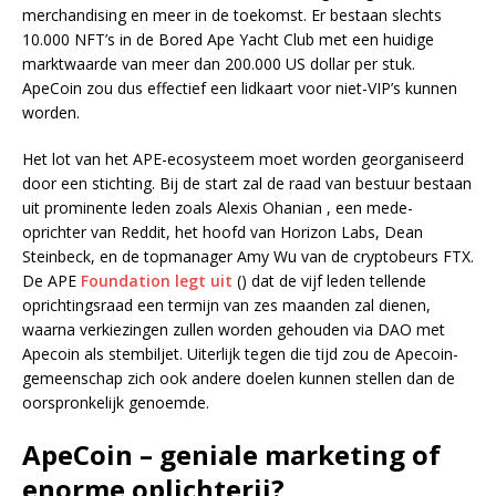
merchandising en meer in de toekomst. Er bestaan slechts
10.000 NFT’s in de Bored Ape Yacht Club met een huidige
marktwaarde van meer dan 200.000 US dollar per stuk.
ApeCoin zou dus effectief een lidkaart voor niet-VIP’s kunnen
worden.
Het lot van het APE-ecosysteem moet worden georganiseerd
door een stichting. Bij de start zal de raad van bestuur bestaan
uit prominente leden zoals Alexis Ohanian , een mede-
oprichter van Reddit, het hoofd van Horizon Labs, Dean
Steinbeck, en de topmanager Amy Wu van de cryptobeurs FTX.
De APE
Foundation legt uit
() dat de vijf leden tellende
oprichtingsraad een termijn van zes maanden zal dienen,
waarna verkiezingen zullen worden gehouden via DAO met
Apecoin als stembiljet. Uiterlijk tegen die tijd zou de Apecoin-
gemeenschap zich ook andere doelen kunnen stellen dan de
oorspronkelijk genoemde.
ApeCoin – geniale marketing of
enorme oplichterij?