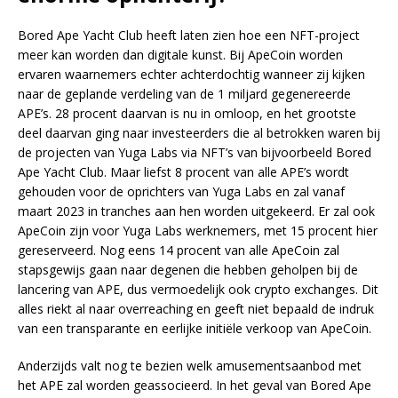
Bored Ape Yacht Club heeft laten zien hoe een NFT-project
meer kan worden dan digitale kunst. Bij ApeCoin worden
ervaren waarnemers echter achterdochtig wanneer zij kijken
naar de geplande verdeling van de 1 miljard gegenereerde
APE’s. 28 procent daarvan is nu in omloop, en het grootste
deel daarvan ging naar investeerders die al betrokken waren bij
de projecten van Yuga Labs via NFT’s van bijvoorbeeld Bored
Ape Yacht Club. Maar liefst 8 procent van alle APE’s wordt
gehouden voor de oprichters van Yuga Labs en zal vanaf
maart 2023 in tranches aan hen worden uitgekeerd. Er zal ook
ApeCoin zijn voor Yuga Labs werknemers, met 15 procent hier
gereserveerd. Nog eens 14 procent van alle ApeCoin zal
stapsgewijs gaan naar degenen die hebben geholpen bij de
lancering van APE, dus vermoedelijk ook crypto exchanges. Dit
alles riekt al naar overreaching en geeft niet bepaald de indruk
van een transparante en eerlijke initiële verkoop van ApeCoin.
Anderzijds valt nog te bezien welk amusementsaanbod met
het APE zal worden geassocieerd. In het geval van Bored Ape