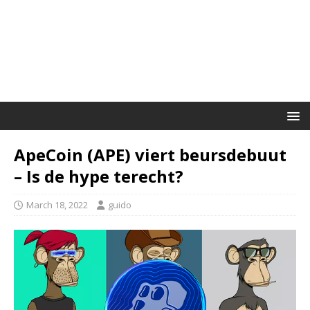
ApeCoin (APE) viert beursdebuut
– Is de hype terecht?
March 18, 2022
guido