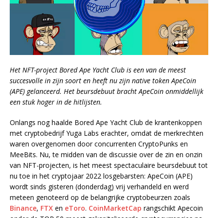
Het NFT-project Bored Ape Yacht Club is een van de meest
succesvolle in zijn soort en heeft nu zijn native token ApeCoin
(APE) gelanceerd. Het beursdebuut bracht ApeCoin onmiddellijk
een stuk hoger in de hitlijsten.
Onlangs nog haalde Bored Ape Yacht Club de krantenkoppen
met cryptobedrijf Yuga Labs erachter, omdat de merkrechten
waren overgenomen door concurrenten CryptoPunks en
MeeBits. Nu, te midden van de discussie over de zin en onzin
van NFT-projecten, is het meest spectaculaire beursdebuut tot
nu toe in het cryptojaar 2022 losgebarsten: ApeCoin (APE)
wordt sinds gisteren (donderdag) vrij verhandeld en werd
meteen genoteerd op de belangrijke cryptobeurzen zoals
Binance
,
FTX
en
eToro
.
CoinMarketCap
rangschikt Apecoin