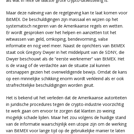
als wat in feite de laatste grote crypto-uitwisseling is.
Maar deze naleving van de regelgeving kan te laat komen voor
BitMEX. De beschuldigingen zijn massaal en wijzen op het
systematisch negeren van de Amerikaanse regels en wetten.
Er wordt gesproken over het helpen en aanzetten tot het
witwassen van geld, omkoping, bendevorming, valse
informatie en nog veel meer. Naast de oprichters van BitMEX
staat ook Gregory Dwyer in het middelpunt van de SDNY, die
Dwyer beschouwt als de “eerste werknemer” van BtMEX. Het
is de vraag of de verdachte aan de situatie zal kunnen
ontsnappen gezien het overweldigende bewijs. Omdat de kans
op een minnelijke schikking enorm wordt verkleind als er ook
strafrechtelijke beschuldigingen worden geuit.
Het is bekend uit het verleden dat de Amerikaanse autoriteiten
in juridische procedures tegen de crypto-industrie voorzichtig
te werk gaan om ervoor te zorgen dat klanten zo weinig
mogelijk schade lijden. Maar het zou volgens de huidige stand
van de informatie waarschijnlijk een utopie zijn om de werking
van BitMEX voor lange tijd op de gebruikelijke manier te laten