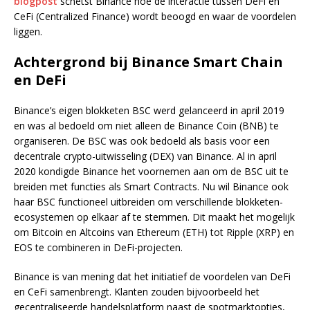
blogpost
schetst Binance hoe de interactie tussen DeFi en
CeFi (Centralized Finance) wordt beoogd en waar de voordelen
liggen.
Achtergrond bij Binance Smart Chain
en DeFi
Binance’s eigen blokketen BSC werd gelanceerd in april 2019
en was al bedoeld om niet alleen de Binance Coin (BNB) te
organiseren. De BSC was ook bedoeld als basis voor een
decentrale crypto-uitwisseling (DEX) van Binance. Al in april
2020 kondigde Binance het voornemen aan om de BSC uit te
breiden met functies als Smart Contracts. Nu wil Binance ook
haar BSC functioneel uitbreiden om verschillende blokketen-
ecosystemen op elkaar af te stemmen. Dit maakt het mogelijk
om Bitcoin en Altcoins van Ethereum (ETH) tot Ripple (XRP) en
EOS te combineren in DeFi-projecten.
Binance is van mening dat het initiatief de voordelen van DeFi
en CeFi samenbrengt. Klanten zouden bijvoorbeeld het
gecentraliseerde handelsplatform naast de spotmarktopties,