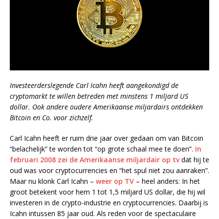
Investeerderslegende Carl Icahn heeft aangekondigd de
cryptomarkt te willen betreden met minstens 1 miljard US
dollar. Ook andere oudere Amerikaanse miljardairs ontdekken
Bitcoin en Co. voor zichzelf.
Carl Icahn heeft er ruim drie jaar over gedaan om van Bitcoin
“belachelijk” te worden tot “op grote schaal mee te doen”.
In
februari 2008 zei de Amerikaanse miljardair op tv
dat hij te
oud was voor cryptocurrencies en “het spul niet zou aanraken”.
Maar nu klonk Carl Icahn –
weer op TV
– heel anders: In het
groot betekent voor hem 1 tot 1,5 miljard US dollar, die hij wil
investeren in de crypto-industrie en cryptocurrencies. Daarbij is
Icahn intussen 85 jaar oud. Als reden voor de spectaculaire