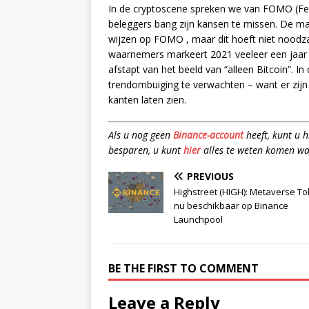
In de cryptoscene spreken we van FOMO (Fea
beleggers bang zijn kansen te missen. De 
wijzen op FOMO , maar dit hoeft niet noodzak
waarnemers markeert 2021 veeleer een jaar wa
afstapt van het beeld van “alleen Bitcoin”. I
trendombuiging te verwachten – want er zijn
kanten laten zien.
Als u nog geen
Binance-account
heeft, kunt u 
besparen, u kunt
hier
alles te weten komen wa
PREVIOUS
Highstreet (HIGH): Metaverse T
nu beschikbaar op Binance
Launchpool
BE THE FIRST TO COMMENT
Leave a Reply