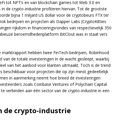
Fi tot NFT’s en van blockchain games tot Web 3.0 en
in de crypto-industrie profiteren hiervan. Tot de grootste
rde bijna 1 miljard US dollar voor de cryptobeurs FTX ter
ok bedrijven en projecten als Dapper Labs (CryptoKitties
ingen rijkdom in financieringsrondes van respectievelijk 350
 dubieuze beroemdhedenplatform BitClout was in staat vers
 marktrapport hebben twee FinTech-bedrijven, Robinhood
l van de totale investeringen in de wacht gesleept, waarbij
deel van het aanbod voor klanten uitmaakt. Toch is de trend
is beschikbaar voor projecten die op zijn minst gedeeltelijk
s men in aanmerking neemt hoe breed de investeringen
 investeerders zoals Coinbase Ventures of Polychain Capital
te verbinden aan één sector van de crypto-industrie in een
in de crypto-industrie