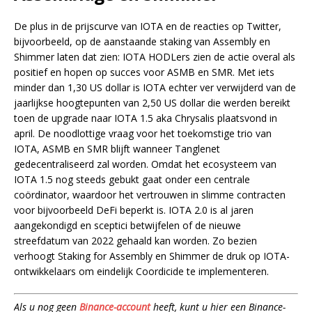
De plus in de prijscurve van IOTA en de reacties op Twitter,
bijvoorbeeld, op de aanstaande staking van Assembly en
Shimmer laten dat zien: IOTA HODLers zien de actie overal als
positief en hopen op succes voor ASMB en SMR. Met iets
minder dan 1,30 US dollar is IOTA echter ver verwijderd van de
jaarlijkse hoogtepunten van 2,50 US dollar die werden bereikt
toen de upgrade naar IOTA 1.5 aka Chrysalis plaatsvond in
april. De noodlottige vraag voor het toekomstige trio van
IOTA, ASMB en SMR blijft wanneer Tanglenet
gedecentraliseerd zal worden. Omdat het ecosysteem van
IOTA 1.5 nog steeds gebukt gaat onder een centrale
coördinator, waardoor het vertrouwen in slimme contracten
voor bijvoorbeeld DeFi beperkt is. IOTA 2.0 is al jaren
aangekondigd en sceptici betwijfelen of de nieuwe
streefdatum van 2022 gehaald kan worden. Zo bezien
verhoogt Staking for Assembly en Shimmer de druk op IOTA-
ontwikkelaars om eindelijk Coordicide te implementeren.
Als u nog geen
Binance-account
heeft, kunt u hier een Binance-