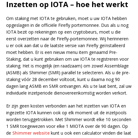
Inzetten op IOTA – hoe het werkt
Om staking met IOTA te gebruiken, moet u uw IOTA hebben
opgeslagen in de officiële Firefly portemonnee. Dus als u nog
IOTA bezit op rekeningen op een cryptobeurs, moet u die
eerst overzetten naar de Firefly-portemonnee. Wij herinneren
u er ook aan dat u de laatste versie van Firefly geïnstalleerd
moet hebben. Er is een nieuw menu item genaamd Pre-
Staking, dat u kunt gebruiken om uw IOTA te registreren voor
staking. Het is mogelijk (en raadzaam) om zowel Assemblage
(ASMB) als Shimmer (SMR) parallel te selecteren. Als u de pre-
staking vóór 28 december voltooit, kunt u daarna nog 90
dagen lang ASMB en SMR ontvangen. Als u te laat bent, zal uw
individuele inzetperiode dienovereenkomstig worden verkort.
Er zijn geen kosten verbonden aan het inzetten van IOTA en
ingezette IOTA kunnen ook op elk moment uit de inzetpools
worden teruggetrokken. Met Shimmer wordt elke 10 seconden
1 SMR toegewezen voor elke 1 MIOTA over de 90 dagen. Op
de
Shimmer website
kunt u ook een calculator vinden die laat