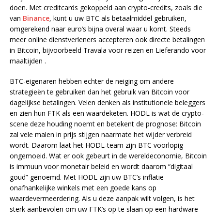
doen. Met creditcards gekoppeld aan crypto-credits, zoals die
van
Binance
, kunt u uw BTC als betaalmiddel gebruiken,
omgerekend naar euro’s bijna overal waar u komt. Steeds
meer online dienstverleners accepteren ook directe betalingen
in Bitcoin, bijvoorbeeld Travala voor reizen en Lieferando voor
maaltijden .
BTC-eigenaren hebben echter de neiging om andere
strategieën te gebruiken dan het gebruik van Bitcoin voor
dagelijkse betalingen. Velen denken als institutionele beleggers
en zien hun FTK als een waardeketen. HODL is wat de crypto-
scene deze houding noemt en betekent de prognose: Bitcoin
zal vele malen in prijs stijgen naarmate het wijder verbreid
wordt. Daarom laat het HODL-team zijn BTC voorlopig
ongemoeid. Wat er ook gebeurt in de wereldeconomie, Bitcoin
is immuun voor monetair beleid en wordt daarom “digitaal
goud” genoemd. Met HODL zijn uw BTC’s inflatie-
onafhankelijke winkels met een goede kans op
waardevermeerdering. Als u deze aanpak wilt volgen, is het
sterk aanbevolen om uw FTK’s op te slaan op een hardware