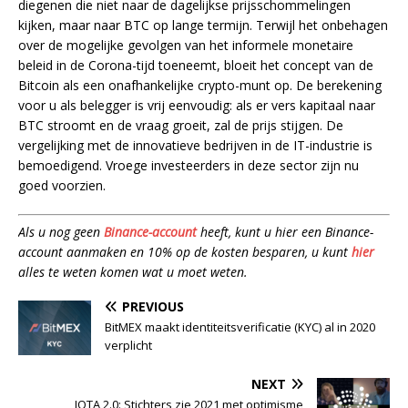
diegenen die niet naar de dagelijkse prijsschommelingen
kijken, maar naar BTC op lange termijn. Terwijl het onbehagen
over de mogelijke gevolgen van het informele monetaire
beleid in de Corona-tijd toeneemt, bloeit het concept van de
Bitcoin als een onafhankelijke crypto-munt op. De berekening
voor u als belegger is vrij eenvoudig: als er vers kapitaal naar
BTC stroomt en de vraag groeit, zal de prijs stijgen. De
vergelijking met de innovatieve bedrijven in de IT-industrie is
bemoedigend. Vroege investeerders in deze sector zijn nu
goed voorzien.
Als u nog geen
Binance-account
heeft, kunt u hier een Binance-
account aanmaken en 10% op de kosten besparen, u kunt
hier
alles te weten komen wat u moet weten.
PREVIOUS
BitMEX maakt identiteitsverificatie (KYC) al in 2020
verplicht
NEXT
IOTA 2.0: Stichters zie 2021 met optimisme