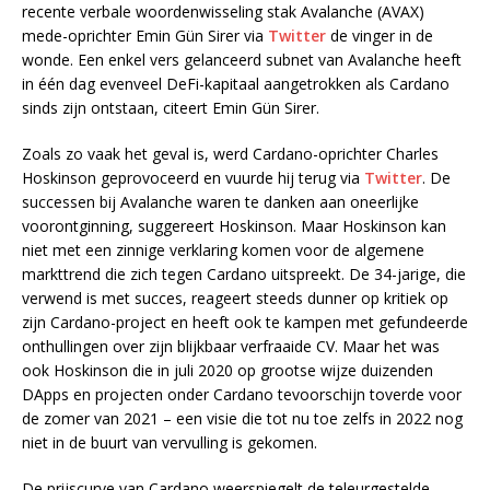
recente verbale woordenwisseling stak Avalanche (AVAX)
mede-oprichter Emin Gün Sirer via
Twitter
de vinger in de
wonde. Een enkel vers gelanceerd subnet van Avalanche heeft
in één dag evenveel DeFi-kapitaal aangetrokken als Cardano
sinds zijn ontstaan, citeert Emin Gün Sirer.
Zoals zo vaak het geval is, werd Cardano-oprichter Charles
Hoskinson geprovoceerd en vuurde hij terug via
Twitter
. De
successen bij Avalanche waren te danken aan oneerlijke
voorontginning, suggereert Hoskinson. Maar Hoskinson kan
niet met een zinnige verklaring komen voor de algemene
markttrend die zich tegen Cardano uitspreekt. De 34-jarige, die
verwend is met succes, reageert steeds dunner op kritiek op
zijn Cardano-project en heeft ook te kampen met gefundeerde
onthullingen over zijn blijkbaar verfraaide CV. Maar het was
ook Hoskinson die in juli 2020 op grootse wijze duizenden
DApps en projecten onder Cardano tevoorschijn toverde voor
de zomer van 2021 – een visie die tot nu toe zelfs in 2022 nog
niet in de buurt van vervulling is gekomen.
De prijscurve van Cardano weerspiegelt de teleurgestelde