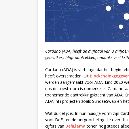
Cardano (ADA) heeft de mijlpaal van 3 miljoen
gebruikers blijft aantrekken, ondanks veel kri
Cardano (ADA) is verheugd dat het begin fe
heeft overschreden. Uit
Blockchain-gegeve
werden aangemaakt voor ADA. Eind 2020 werd
dus de toestroom is opmerkelijk. Cardano-aa
toenemende aantrekkingskracht van ADA. Crit
ADA inFi projecten zoals SundaeSwap en het
Wat duidelijk is: In hun huidige vorm zijn Ca
voor DeFi, en de ontgoocheling die over di
cijfers van
DefiLlama
tonen nog steeds alle