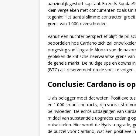
aanzienlijk gestort kapitaal. En zelfs SundaeS
klein vergeleken met concurrenten zoals Unis
tegenin: Het aantal slimme contracten groei
grens van 1.000 overschreden.
Vanuit een nuchter perspectief blijft de pri
beoordelen hoe Cardano zich zal ontwikkelen
omgeving van Upgrade Alonzo van de nazomer
gebleken de kritische neerwaartse grens van 1
de gehele markt. De huidige ups en downs in 
(BTC) als reservemunt op de voet te volgen.
Conclusie: Cardano is o
U als belegger moet dat weten: Positieve tus
en 1.000 smart contracts, zijn vooral stof vo
beïnvloeden. De echte uitdagingen van Card
middel van substantiële upgrades zodanig op 
ontwikkelen. Hier wordt de Hydra-upgrade, g
de puzzel voor Cardano, wat een positieve 