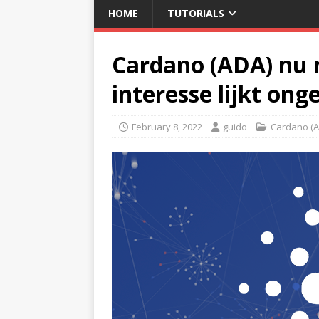
HOME
TUTORIALS
Cardano (ADA) nu m
interesse lijkt on
February 8, 2022
guido
Cardano (A