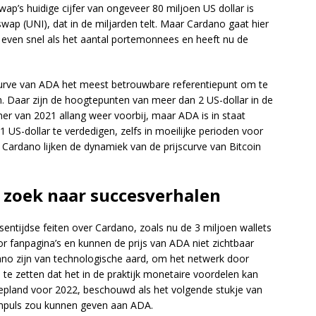
wap’s huidige cijfer van ongeveer 80 miljoen US dollar is
wap (UNI), dat in de miljarden telt. Maar Cardano gaat hier
t even snel als het aantal portemonnees en heeft nu de
jscurve van ADA het meest betrouwbare referentiepunt om te
. Daar zijn de hoogtepunten van meer dan 2 US-dollar in de
 van 2021 allang weer voorbij, maar ADA is in staat
 US-dollar te verdedigen, zelfs in moeilijke perioden voor
Cardano lijken de dynamiek van de prijscurve van Bitcoin
p zoek naar succesverhalen
sentijdse feiten over Cardano, zoals nu de 3 miljoen wallets
or fanpagina’s en kunnen de prijs van ADA niet zichtbaar
ano zijn van technologische aard, om het netwerk door
te zetten dat het in de praktijk monetaire voordelen kan
epland voor 2022, beschouwd als het volgende stukje van
impuls zou kunnen geven aan ADA.