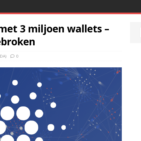
et 3 miljoen wallets –
gebroken
DA)
0