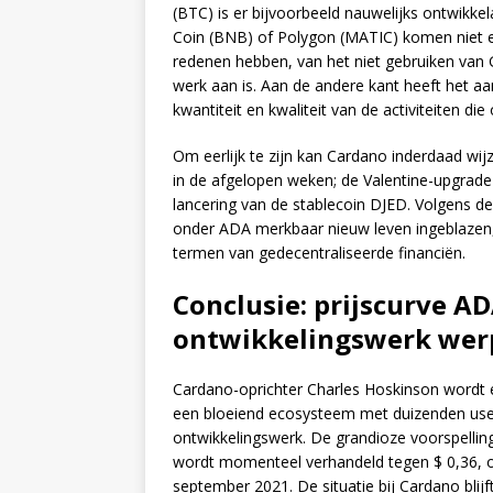
(BTC) is er bijvoorbeeld nauwelijks ontwikkela
Coin (BNB) of Polygon (MATIC) komen niet ee
redenen hebben, van het niet gebruiken van
werk aan is. Aan de andere kant heeft het aa
kwantiteit en kwaliteit van de activiteiten 
Om eerlijk te zijn kan Cardano inderdaad wi
in de afgelopen weken; de Valentine-upgrade
lancering van de stablecoin DJED. Volgens 
onder ADA merkbaar nieuw leven ingeblazen, z
termen van gedecentraliseerde financiën.
Conclusie: prijscurve A
ontwikkelingswerk werp
Cardano-oprichter Charles Hoskinson wordt er 
een bloeiend ecosysteem met duizenden use 
ontwikkelingswerk. De grandioze voorspellin
wordt momenteel verhandeld tegen $ 0,36, on
september 2021. De situatie bij Cardano blijf