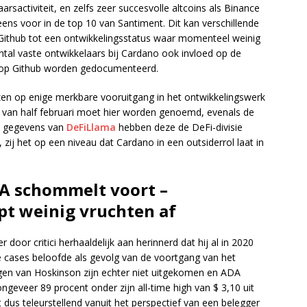
arsactiviteit, en zelfs zeer succesvolle altcoins als Binance
ns voor in de top 10 van Santiment. Dit kan verschillende
 Github tot een ontwikkelingsstatus waar momenteel weinig
ntal vaste ontwikkelaars bij Cardano ook invloed op de
die op Github worden gedocumenteerd.
jzen op enige merkbare vooruitgang in het ontwikkelingswerk
 van half februari moet hier worden genoemd, evenals de
de gegevens van
DeFiLlama
hebben deze de DeFi-divisie
ij het op een niveau dat Cardano in een outsiderrol laat in
DA schommelt voort –
t weinig vruchten af
door critici herhaaldelijk aan herinnerd dat hij al in 2020
cases beloofde als gevolg van de voortgang van het
gen van Hoskinson zijn echter niet uitgekomen en ADA
geveer 89 procent onder zijn all-time high van $ 3,10 uit
t dus teleurstellend vanuit het perspectief van een belegger