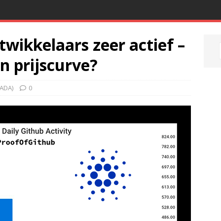
wikkelaars zeer actief –
n prijscurve?
ADA)
0