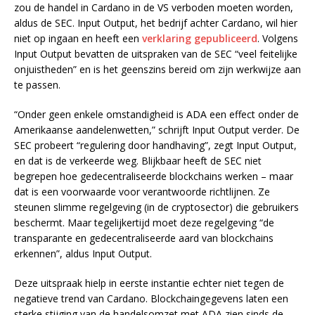
zou de handel in Cardano in de VS verboden moeten worden,
aldus de SEC. Input Output, het bedrijf achter Cardano, wil hier
niet op ingaan en heeft een
verklaring gepubliceerd
. Volgens
Input Output bevatten de uitspraken van de SEC “veel feitelijke
onjuistheden” en is het geenszins bereid om zijn werkwijze aan
te passen.
“Onder geen enkele omstandigheid is ADA een effect onder de
Amerikaanse aandelenwetten,” schrijft Input Output verder. De
SEC probeert “regulering door handhaving”, zegt Input Output,
en dat is de verkeerde weg. Blijkbaar heeft de SEC niet
begrepen hoe gedecentraliseerde blockchains werken – maar
dat is een voorwaarde voor verantwoorde richtlijnen. Ze
steunen slimme regelgeving (in de cryptosector) die gebruikers
beschermt. Maar tegelijkertijd moet deze regelgeving “de
transparante en gedecentraliseerde aard van blockchains
erkennen”, aldus Input Output.
Deze uitspraak hielp in eerste instantie echter niet tegen de
negatieve trend van Cardano. Blockchaingegevens laten een
sterke stijging van de handelsomzet met ADA zien sinds de