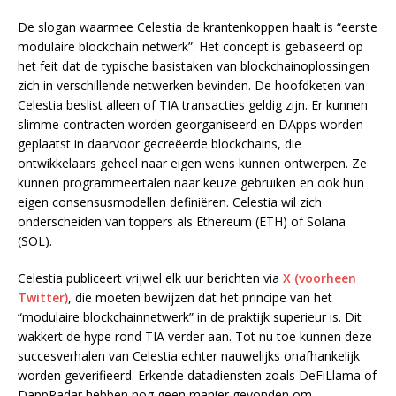
De slogan waarmee Celestia de krantenkoppen haalt is “eerste
modulaire blockchain netwerk”. Het concept is gebaseerd op
het feit dat de typische basistaken van blockchainoplossingen
zich in verschillende netwerken bevinden. De hoofdketen van
Celestia beslist alleen of TIA transacties geldig zijn. Er kunnen
slimme contracten worden georganiseerd en DApps worden
geplaatst in daarvoor gecreëerde blockchains, die
ontwikkelaars geheel naar eigen wens kunnen ontwerpen. Ze
kunnen programmeertalen naar keuze gebruiken en ook hun
eigen consensusmodellen definiëren. Celestia wil zich
onderscheiden van toppers als Ethereum (ETH) of Solana
(SOL).
Celestia publiceert vrijwel elk uur berichten via
X (voorheen
Twitter)
, die moeten bewijzen dat het principe van het
“modulaire blockchainnetwerk” in de praktijk superieur is. Dit
wakkert de hype rond TIA verder aan. Tot nu toe kunnen deze
succesverhalen van Celestia echter nauwelijks onafhankelijk
worden geverifieerd. Erkende datadiensten zoals DeFiLlama of
DappRadar hebben nog geen manier gevonden om