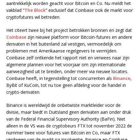
aantrekkelijk worden geacht voor Bitcoin en Co. Nu meldt het
vakblad “
The Block
” exclusief dat Coinbase ook de markt voor
cryptofutures wil betreden.
Het citeert twee bij het project betrokken bronnen en zegt dat
Coinbase
zijn nieuwe platform voor Bitcoin-futures en andere
derivaten in het buitenland zal vestigen, vermoedelijk om
problemen met Amerikaanse regelgevers te vermijden.
Coinbase zelf ontkende het rapport niet en verwees naar zijn
algemene plannen voor het voorjaar om zijn internationale
aanwezigheid uit te breiden, onder meer via nieuwe locaties.
Coinbase heeft, in tegenstelling tot concurrenten als
Binance
,
ByBit of KuCoin, tot nu toe geen afdeling voor de handel in
crypto-derivaten.
Binance is wereldwijd de onbetwiste marktleider voor de
divisie, maar biedt in Duitsland geen derivaten aan onder druk
van de Federal Financial Supervisory Authority (BaFin). Niet
alleen in de VS was de cryptobeurs FTX tot november 2022 de
nummer twee voor futures van Bitcoin en Co, maar FTX
verdween van de markt na insolventie. Binance en Coinbase