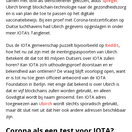
samen met IBM als dienstverlener gekozen, aldus
Spiegel
.
Ubirch brengt blockchain-technologie naar de gezondheidszorg
en is van plan die toe te passen op het digitale
vaccinatiebewijs. Bij een proef met Corona-testcertificaten op
Duitse luchthavens had Ubirch gegevens opgeslagen in onder
meer IOTA’s Tanglenet.
Dus de IOTA gemeenschap puzzelt bijvoorbeeld op
Reddit
,
hoe het nu zal zijn met de inentingspaspoorten van Ubirch.
Betekent dit dat tot 80 miljoen Duitsers over IOTA zullen
horen? Kan IOTA zo’n uithoudingsproef doorstaan en er
bekendheid aan ontlenen? De vraag blijft voorlopig open, want
er is tot nu toe geen officieel antwoord van de IOTA
Foundation in Berlijn. Het enige dat bekend is over Ubirch is
dat er vijf blockchains zullen worden gebruikt, en alleen
Govdigital wordt bij naam genoemd. Een IOTA adres
toegewezen aan
Ubirch
wordt slechts sporadisch gebruikt,
maar dit sluit niet uit dat hier ook andere adressen beschikbaar
zijn.
Corona als een test voor IOTA?