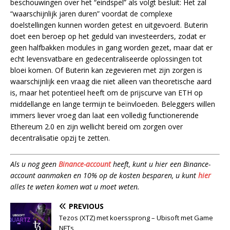
beschouwingen over het “eindspel” als volgt besluit: Het zal
“waarschijnlijk jaren duren” voordat de complexe
doelstellingen kunnen worden getest en uitgevoerd. Buterin
doet een beroep op het geduld van investeerders, zodat er
geen halfbakken modules in gang worden gezet, maar dat er
echt levensvatbare en gedecentraliseerde oplossingen tot
bloei komen. Of Buterin kan zegevieren met zijn zorgen is
waarschijnlijk een vraag die niet alleen van theoretische aard
is, maar het potentieel heeft om de prijscurve van ETH op
middellange en lange termijn te beïnvloeden. Beleggers willen
immers liever vroeg dan laat een volledig functionerende
Ethereum 2.0 en zijn wellicht bereid om zorgen over
decentralisatie opzij te zetten.
Als u nog geen
Binance-account
heeft, kunt u hier een Binance-
account aanmaken en 10% op de kosten besparen, u kunt
hier
alles te weten komen wat u moet weten.
PREVIOUS
Tezos (XTZ) met koerssprong – Ubisoft met Game
NFTs