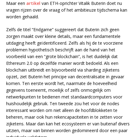
Maar een
artikel
van ETH-oprichter Vitalik Buterin doet nu
vragen rijzen over de vraag of het ambitieuze tijdschema kan
worden gehaald.
Zelfs de titel “Endgame” suggereert dat Buterin zich geen
zorgen maakt over kleine details, maar een fundamentele
uitdaging heeft geïdentificeerd. Zelfs als hij de te voorziene
problemen hypothetisch beschrijft aan de hand van het
voorbeeld van een “grote blockchain”, is het duidelijk dat
Ethereum 2.0 op dezelfde manier wordt bedoeld. Als een
blockchain uitbreidt en bijvoorbeeld via sharding zijketens
opzet, ziet Buterin het principe van decentralisatie in gevaar
komen. Ten eerste wordt het, naarmate de hoeveelheid
gegevens toeneemt, moeilijk of zelfs onmogelijk om
netwerkpunten te bedienen met standaardcomputers voor
huishoudelijk gebruik. Ten tweede zou het voor de nodes
interessant worden om niet alleen de hoofdblokketen te
beheren, maar ook hun rekencapaciteiten in te zetten voor
zijketens. Maar dan kan het ecosysteem er van buitenaf divers
uitzien, maar van binnen worden gedomineerd door een paar