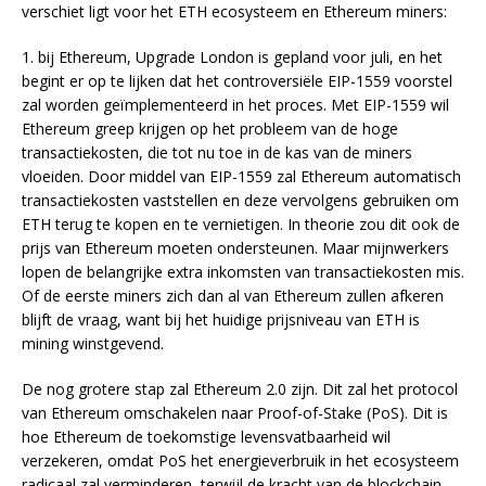
verschiet ligt voor het ETH ecosysteem en Ethereum miners:
1. bij Ethereum, Upgrade London is gepland voor juli, en het
begint er op te lijken dat het controversiële EIP-1559 voorstel
zal worden geïmplementeerd in het proces. Met EIP-1559 wil
Ethereum greep krijgen op het probleem van de hoge
transactiekosten, die tot nu toe in de kas van de miners
vloeiden. Door middel van EIP-1559 zal Ethereum automatisch
transactiekosten vaststellen en deze vervolgens gebruiken om
ETH terug te kopen en te vernietigen. In theorie zou dit ook de
prijs van Ethereum moeten ondersteunen. Maar mijnwerkers
lopen de belangrijke extra inkomsten van transactiekosten mis.
Of de eerste miners zich dan al van Ethereum zullen afkeren
blijft de vraag, want bij het huidige prijsniveau van ETH is
mining winstgevend.
De nog grotere stap zal Ethereum 2.0 zijn. Dit zal het protocol
van Ethereum omschakelen naar Proof-of-Stake (PoS). Dit is
hoe Ethereum de toekomstige levensvatbaarheid wil
verzekeren, omdat PoS het energieverbruik in het ecosysteem
radicaal zal verminderen, terwijl de kracht van de blockchain