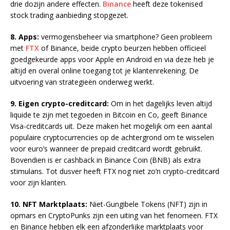
drie dozijn andere effecten.
Binance
heeft deze tokenised
stock trading aanbieding stopgezet.
8. Apps:
vermogensbeheer via smartphone? Geen probleem
met
FTX
of Binance, beide crypto beurzen hebben officieel
goedgekeurde apps voor Apple en Android en via deze heb je
altijd en overal online toegang tot je klantenrekening. De
uitvoering van strategieën onderweg werkt.
9. Eigen crypto-creditcard:
Om in het dagelijks leven altijd
liquide te zijn met tegoeden in Bitcoin en Co, geeft Binance
Visa-creditcards uit. Deze maken het mogelijk om een aantal
populaire cryptocurrencies op de achtergrond om te wisselen
voor euro’s wanneer de prepaid creditcard wordt gebruikt.
Bovendien is er cashback in Binance Coin (BNB) als extra
stimulans. Tot dusver heeft FTX nog niet zo’n crypto-creditcard
voor zijn klanten.
10. NFT Marktplaats:
Niet-Gungibele Tokens (NFT) zijn in
opmars en CryptoPunks zijn een uiting van het fenomeen. FTX
en Binance hebben elk een afzonderlijke marktplaats voor