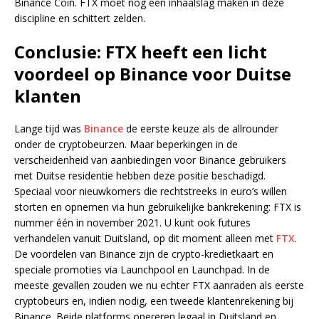
Binance Coin. FTX moet nog een inhaalslag maken in deze
discipline en schittert zelden.
Conclusie: FTX heeft een licht
voordeel op Binance voor Duitse
klanten
Lange tijd was
Binance
de eerste keuze als de allrounder
onder de cryptobeurzen. Maar beperkingen in de
verscheidenheid van aanbiedingen voor Binance gebruikers
met Duitse residentie hebben deze positie beschadigd.
Speciaal voor nieuwkomers die rechtstreeks in euro’s willen
storten en opnemen via hun gebruikelijke bankrekening: FTX is
nummer één in november 2021. U kunt ook futures
verhandelen vanuit Duitsland, op dit moment alleen met
FTX
.
De voordelen van Binance zijn de crypto-kredietkaart en
speciale promoties via Launchpool en Launchpad. In de
meeste gevallen zouden we nu echter FTX aanraden als eerste
cryptobeurs en, indien nodig, een tweede klantenrekening bij
Binance. Beide platforms opereren legaal in Duitsland en