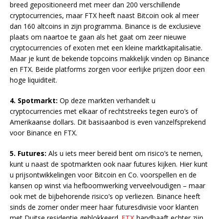
breed gepositioneerd met meer dan 200 verschillende
cryptocurrencies, maar FTX heeft naast Bitcoin ook al meer
dan 160 altcoins in zijn programma. Binance is de exclusieve
plaats om naartoe te gaan als het gaat om zeer nieuwe
cryptocurrencies of exoten met een kleine marktkapitalisatie.
Maar je kunt de bekende topcoins makkelijk vinden op Binance
en FTX. Beide platforms zorgen voor eerlijke prijzen door een
hoge liquiditeit.
4. Spotmarkt:
Op deze markten verhandelt u
cryptocurrencies met elkaar of rechtstreeks tegen euro’s of
Amerikaanse dollars. Dit basisaanbod is even vanzelfsprekend
voor Binance en FTX.
5. Futures:
Als u iets meer bereid bent om risico’s te nemen,
kunt u naast de spotmarkten ook naar futures kijken. Hier kunt
u prijsontwikkelingen voor Bitcoin en Co. voorspellen en de
kansen op winst via hefboomwerking verveelvoudigen – maar
ook met de bijbehorende risico’s op verliezen. Binance heeft
sinds de zomer onder meer haar futuresdivisie voor klanten
met Duitse residentie geblokkeerd.
FTX
handhaaft echter zijn