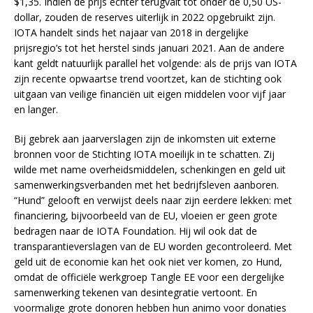
$1,35. Indien de prijs echter terugvalt tot onder de 0,50 US-
dollar, zouden de reserves uiterlijk in 2022 opgebruikt zijn.
IOTA handelt sinds het najaar van 2018 in dergelijke
prijsregio’s tot het herstel sinds januari 2021. Aan de andere
kant geldt natuurlijk parallel het volgende: als de prijs van IOTA
zijn recente opwaartse trend voortzet, kan de stichting ook
uitgaan van veilige financiën uit eigen middelen voor vijf jaar
en langer.
Bij gebrek aan jaarverslagen zijn de inkomsten uit externe
bronnen voor de Stichting IOTA moeilijk in te schatten. Zij
wilde met name overheidsmiddelen, schenkingen en geld uit
samenwerkingsverbanden met het bedrijfsleven aanboren.
“Hund” gelooft en verwijst deels naar zijn eerdere lekken: met
financiering, bijvoorbeeld van de EU, vloeien er geen grote
bedragen naar de IOTA Foundation. Hij wil ook dat de
transparantieverslagen van de EU worden gecontroleerd. Met
geld uit de economie kan het ook niet ver komen, zo Hund,
omdat de officiële werkgroep Tangle EE voor een dergelijke
samenwerking tekenen van desintegratie vertoont. En
voormalige grote donoren hebben hun animo voor donaties