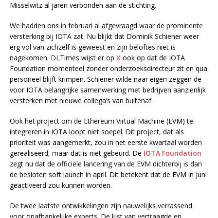
Misselwitz al jaren verbonden aan de stichting.
We hadden ons in februari al afgevraagd waar de prominente
versterking bij IOTA zat. Nu blijkt dat Dominik Schiener weer
erg vol van zichzelf is geweest en zijn beloftes niet is
nagekomen. DLTimes wijst er op
X
ook op dat de IOTA
Foundation momenteel zonder onderzoeksdirecteur zit en qua
personeel blijft krimpen. Schiener wilde naar eigen zeggen de
voor IOTA belangrijke samenwerking met bedrijven aanzienlijk
versterken met nieuwe collega’s van buitenaf.
Ook het project om de Ethereum Virtual Machine (EVM) te
integreren in IOTA loopt niet soepel. Dit project, dat als
prioriteit was aangemerkt, zou in het eerste kwartaal worden
gerealiseerd, maar dat is niet gebeurd. De
IOTA Foundation
zegt nu dat de officiële lancering van de EVM dichterbij is dan
de besloten soft launch in april. Dit betekent dat de EVM in juni
geactiveerd zou kunnen worden.
De twee laatste ontwikkelingen zijn nauwelijks verrassend
voor onafhankelijke experts. De lijst van vertraagde en