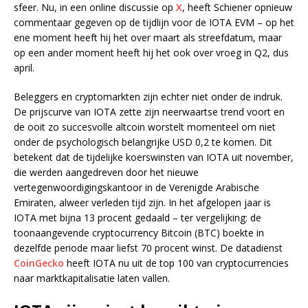
sfeer. Nu, in een online discussie op
X
, heeft Schiener opnieuw
commentaar gegeven op de tijdlijn voor de IOTA EVM – op het
ene moment heeft hij het over maart als streefdatum, maar
op een ander moment heeft hij het ook over vroeg in Q2, dus
april.
Beleggers en cryptomarkten zijn echter niet onder de indruk.
De prijscurve van IOTA zette zijn neerwaartse trend voort en
de ooit zo succesvolle altcoin worstelt momenteel om niet
onder de psychologisch belangrijke USD 0,2 te komen. Dit
betekent dat de tijdelijke koerswinsten van IOTA uit november,
die werden aangedreven door het nieuwe
vertegenwoordigingskantoor in de Verenigde Arabische
Emiraten, alweer verleden tijd zijn. In het afgelopen jaar is
IOTA met bijna 13 procent gedaald – ter vergelijking: de
toonaangevende cryptocurrency Bitcoin (BTC) boekte in
dezelfde periode maar liefst 70 procent winst. De datadienst
CoinGecko
heeft IOTA nu uit de top 100 van cryptocurrencies
naar marktkapitalisatie laten vallen.