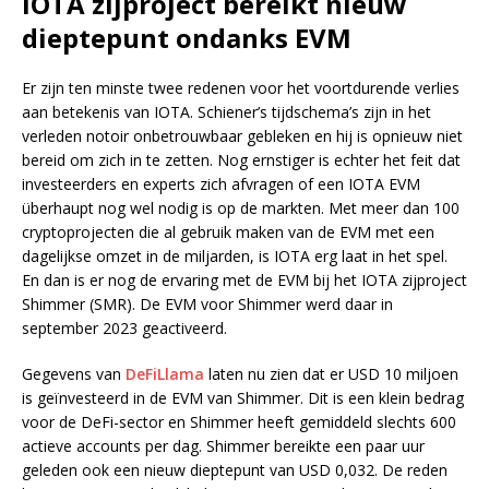
IOTA zijproject bereikt nieuw
dieptepunt ondanks EVM
Er zijn ten minste twee redenen voor het voortdurende verlies
aan betekenis van IOTA. Schiener’s tijdschema’s zijn in het
verleden notoir onbetrouwbaar gebleken en hij is opnieuw niet
bereid om zich in te zetten. Nog ernstiger is echter het feit dat
investeerders en experts zich afvragen of een IOTA EVM
überhaupt nog wel nodig is op de markten. Met meer dan 100
cryptoprojecten die al gebruik maken van de EVM met een
dagelijkse omzet in de miljarden, is IOTA erg laat in het spel.
En dan is er nog de ervaring met de EVM bij het IOTA zijproject
Shimmer (SMR). De EVM voor Shimmer werd daar in
september 2023 geactiveerd.
Gegevens van
DeFiLlama
laten nu zien dat er USD 10 miljoen
is geïnvesteerd in de EVM van Shimmer. Dit is een klein bedrag
voor de DeFi-sector en Shimmer heeft gemiddeld slechts 600
actieve accounts per dag. Shimmer bereikte een paar uur
geleden ook een nieuw dieptepunt van USD 0,032. De reden