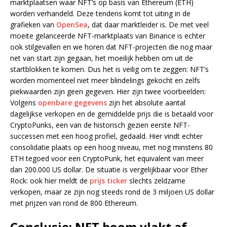
marktplaatsen waar NFT’s op basis van Ethereum (ETH)
worden verhandeld. Deze tendens komt tot uiting in de
grafieken van
OpenSea
, dat daar marktleider is. De met veel
moeite gelanceerde NFT-marktplaats van Binance is echter
ook stilgevallen en we horen dat NFT-projecten die nog maar
net van start zijn gegaan, het moeilijk hebben om uit de
startblokken te komen. Dus het is veilig om te zeggen: NFT’s
worden momenteel niet meer blindelings gekocht en zelfs
piekwaarden zijn geen gegeven. Hier zijn twee voorbeelden:
Volgens
openbare gegevens
zijn het absolute aantal
dagelijkse verkopen en de gemiddelde prijs die is betaald voor
CryptoPunks, een van de historisch gezien eerste NFT-
successen met een hoog profiel, gedaald. Hier vindt echter
consolidatie plaats op een hoog niveau, met nog minstens 80
ETH tegoed voor een CryptoPunk, het equivalent van meer
dan 200.000 US dollar. De situatie is vergelijkbaar voor Ether
Rock: ook hier meldt de
prijs ticker
slechts zeldzame
verkopen, maar ze zijn nog steeds rond de 3 miljoen US dollar
met prijzen van rond de 800 Ethereum.
Conclusie: NFT boom vlakt af –