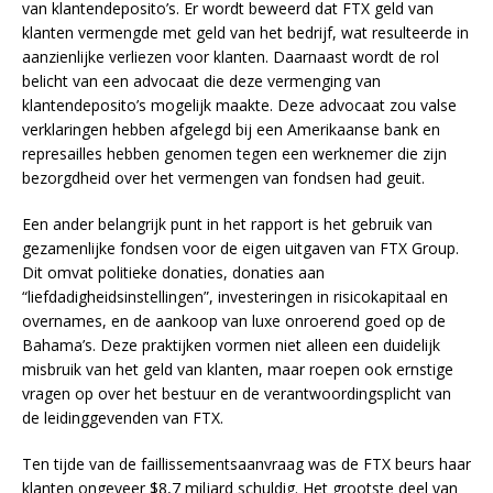
van klantendeposito’s. Er wordt beweerd dat FTX geld van
klanten vermengde met geld van het bedrijf, wat resulteerde in
aanzienlijke verliezen voor klanten. Daarnaast wordt de rol
belicht van een advocaat die deze vermenging van
klantendeposito’s mogelijk maakte. Deze advocaat zou valse
verklaringen hebben afgelegd bij een Amerikaanse bank en
represailles hebben genomen tegen een werknemer die zijn
bezorgdheid over het vermengen van fondsen had geuit.
Een ander belangrijk punt in het rapport is het gebruik van
gezamenlijke fondsen voor de eigen uitgaven van FTX Group.
Dit omvat politieke donaties, donaties aan
“liefdadigheidsinstellingen”, investeringen in risicokapitaal en
overnames, en de aankoop van luxe onroerend goed op de
Bahama’s. Deze praktijken vormen niet alleen een duidelijk
misbruik van het geld van klanten, maar roepen ook ernstige
vragen op over het bestuur en de verantwoordingsplicht van
de leidinggevenden van FTX.
Ten tijde van de faillissementsaanvraag was de FTX beurs haar
klanten ongeveer $8,7 miljard schuldig. Het grootste deel van