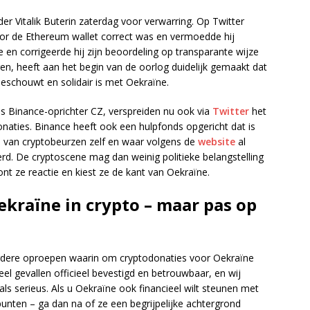
er Vitalik Buterin zaterdag voor verwarring. Op Twitter
voor de Ethereum wallet correct was en vermoedde hij
oe en corrigeerde hij zijn beoordeling op transparante wijze
oren, heeft aan het begin van de oorlog duidelijk gemaakt dat
beschouwt en solidair is met Oekraïne.
s Binance-oprichter CZ, verspreiden nu ook via
Twitter
het
aties. Binance heeft ook een hulpfonds opgericht dat is
ks van cryptobeurzen zelf en waar volgens de
website
al
eerd. De cryptoscene mag dan weinig politieke belangstelling
nt ze reactie en kiest ze de kant van Oekraïne.
ekraïne in crypto – maar pas op
verdere oproepen waarin om cryptodonaties voor Oekraïne
veel gevallen officieel bevestigd en betrouwbaar, en wij
 serieus. Als u Oekraïne ook financieel wilt steunen met
unten – ga dan na of ze een begrijpelijke achtergrond