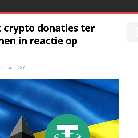
 crypto donaties ter
en in reactie op
hereum
0