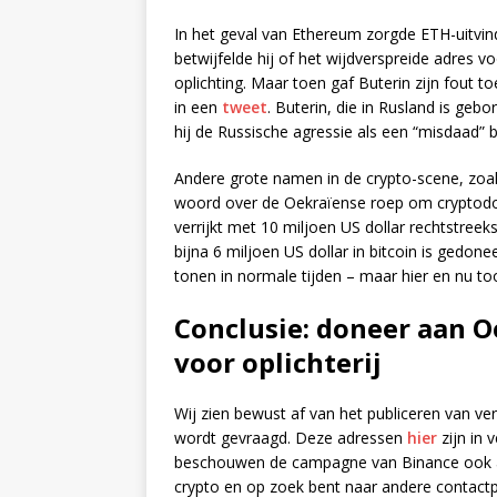
In het geval van Ethereum zorgde ETH-uitvind
betwijfelde hij of het wijdverspreide adres 
oplichting. Maar toen gaf Buterin zijn fout t
in een
tweet
. Buterin, die in Rusland is geb
hij de Russische agressie als een “misdaad” 
Andere grote namen in de crypto-scene, zoal
woord over de Oekraïense roep om cryptodon
verrijkt met 10 miljoen US dollar rechtstree
bijna 6 miljoen US dollar in bitcoin is gedon
tonen in normale tijden – maar hier en nu too
Conclusie: doneer aan O
voor oplichterij
Wij zien bewust af van het publiceren van 
wordt gevraagd. Deze adressen
hier
zijn in 
beschouwen de campagne van Binance ook als
crypto en op zoek bent naar andere contactp